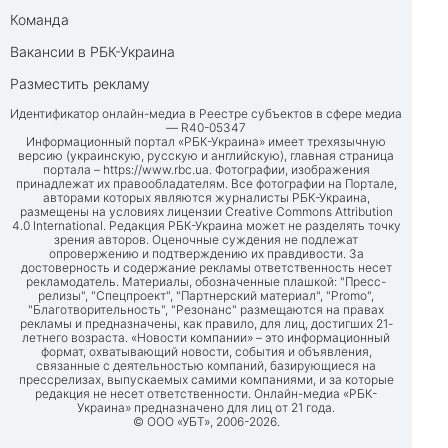
Команда
Вакансии в РБК-Украина
Разместить рекламу
Идентификатор онлайн-медиа в Реестре субъектов в сфере медиа
— R40-05347
Информационный портал «РБК-Украина» имеет трехязычную
версию (украинскую, русскую и английскую), главная страница
портала –
https://www.rbc.ua
. Фотографии, изображения
принадлежат их правообладателям. Все фотографии на Портале,
авторами которых являются журналисты РБК-Украина,
размещены на условиях лицензии Creative Commons Attribution
4.0 International. Редакция РБК-Украина может не разделять точку
зрения авторов. Оценочные суждения не подлежат
опровержению и подтверждению их правдивости. За
достоверность и содержание рекламы ответственность несет
рекламодатель. Материалы, обозначенные плашкой: "Пресс-
релизы", "Спецпроект", "Партнерский материал", "Promo",
"Благотворительность", "Резонанс" размещаются на правах
рекламы и предназначены, как правило, для лиц, достигших 21-
летнего возраста. «Новости компании» – это информационный
формат, охватывающий новости, события и объявления,
связанные с деятельностью компаний, базирующиеся на
прессрелизах, выпускаемых самими компаниями, и за которые
редакция не несет ответственности. Онлайн-медиа «РБК-
Украина» предназначено для лиц от 21 года.
© ООО «УБТ», 2006-2026.