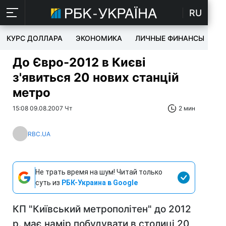
RU
КУРС ДОЛЛАРА
ЭКОНОМИКА
ЛИЧНЫЕ ФИНАНСЫ
T
До Євро-2012 в Києві
з'явиться 20 нових станцій
метро
15:08 09.08.2007 Чт
2 мин
RBC.UA
Не трать время на шум! Читай только
суть из
РБК-Украина в Google
КП "Київський метрополітен" до 2012
р. має намір побудувати в столиці 20