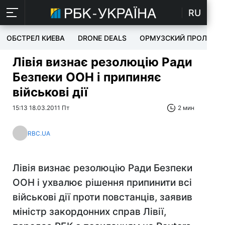
RU
ОБСТРЕЛ КИЕВА
DRONE DEALS
ОРМУЗСКИЙ ПРОЛИВ
Лівія визнає резолюцію Ради
Безпеки ООН і припиняє
військові дії
15:13 18.03.2011 Пт
2 мин
RBC.UA
Лівія визнає резолюцію Ради Безпеки
ООН і ухвалює рішення припинити всі
військові дії проти повстанців, заявив
міністр закордонних справ Лівії,