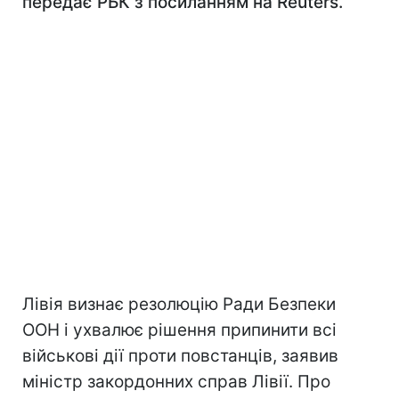
передає РБК з посиланням на Reuters.
Лівія визнає резолюцію Ради Безпеки
ООН і ухвалює рішення припинити всі
військові дії проти повстанців, заявив
міністр закордонних справ Лівії. Про