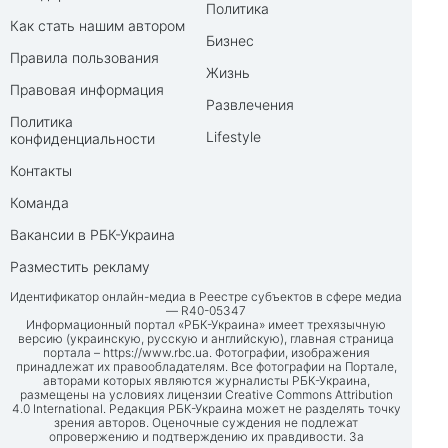
Политика
Как стать нашим автором
Бизнес
Правила пользования
Жизнь
Правовая информация
Развлечения
Политика
Lifestyle
конфиденциальности
Контакты
Команда
Вакансии в РБК-Украина
Разместить рекламу
Идентификатор онлайн-медиа в Реестре субъектов в сфере медиа
— R40-05347
Информационный портал «РБК-Украина» имеет трехязычную
версию (украинскую, русскую и английскую), главная страница
портала –
https://www.rbc.ua
. Фотографии, изображения
принадлежат их правообладателям. Все фотографии на Портале,
авторами которых являются журналисты РБК-Украина,
размещены на условиях лицензии Creative Commons Attribution
4.0 International. Редакция РБК-Украина может не разделять точку
зрения авторов. Оценочные суждения не подлежат
опровержению и подтверждению их правдивости. За