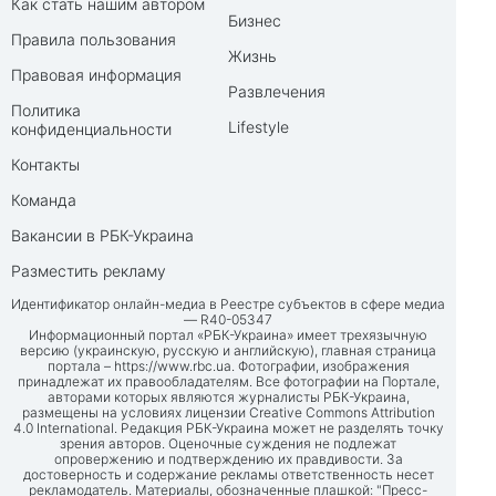
Как стать нашим автором
Бизнес
Правила пользования
Жизнь
Правовая информация
Развлечения
Политика
Lifestyle
конфиденциальности
Контакты
Команда
Вакансии в РБК-Украина
Разместить рекламу
Идентификатор онлайн-медиа в Реестре субъектов в сфере медиа
— R40-05347
Информационный портал «РБК-Украина» имеет трехязычную
версию (украинскую, русскую и английскую), главная страница
портала –
https://www.rbc.ua
. Фотографии, изображения
принадлежат их правообладателям. Все фотографии на Портале,
авторами которых являются журналисты РБК-Украина,
размещены на условиях лицензии Creative Commons Attribution
4.0 International. Редакция РБК-Украина может не разделять точку
зрения авторов. Оценочные суждения не подлежат
опровержению и подтверждению их правдивости. За
достоверность и содержание рекламы ответственность несет
рекламодатель. Материалы, обозначенные плашкой: "Пресс-