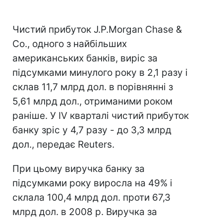
Чистий прибуток J.P.Morgan Chase &
Co., одного з найбільших
американських банків, виріс за
підсумками минулого року в 2,1 разу і
склав 11,7 млрд дол. в порівнянні з
5,61 млрд дол., отриманими роком
раніше. У IV кварталі чистий прибуток
банку зріс у 4,7 разу - до 3,3 млрд
дол., передає Reuters.
При цьому виручка банку за
підсумками року виросла на 49% і
склала 100,4 млрд дол. проти 67,3
млрд дол. в 2008 р. Виручка за