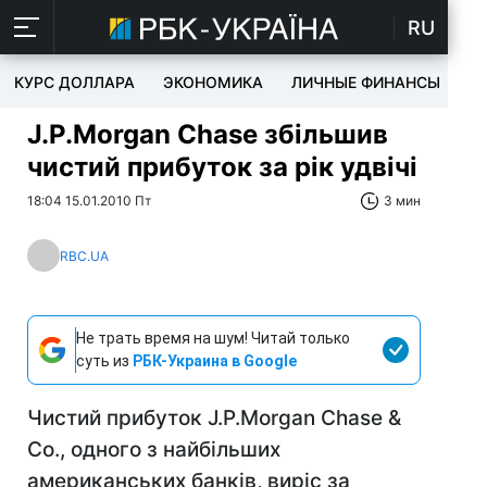
RU
КУРС ДОЛЛАРА
ЭКОНОМИКА
ЛИЧНЫЕ ФИНАНСЫ
T
J.P.Morgan Chase збільшив
чистий прибуток за рік удвічі
18:04 15.01.2010 Пт
3 мин
RBC.UA
Не трать время на шум! Читай только
суть из
РБК-Украина в Google
Чистий прибуток J.P.Morgan Chase &
Co., одного з найбільших
американських банків, виріс за