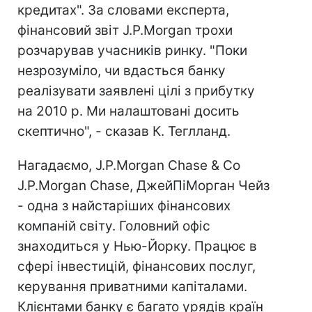
кредитах". За словами експерта,
фінансовий звіт J.P.Morgan трохи
розчарував учасників ринку. "Поки
незрозуміло, чи вдасться банку
реалізувати заявлені цілі з прибутку
на 2010 р. Ми налаштовані досить
скептично", - сказав К. Теглланд.
Нагадаємо, J.P.Morgan Chase & Co
J.P.Morgan Chase, ДжейПіМорган Чейз
- одна з найстаріших фінансових
компаній світу. Головний офіс
знаходиться у Нью-Йорку. Працює в
сфері інвестицій, фінансових послуг,
керування приватними капіталами.
Клієнтами банку є багато урядів країн