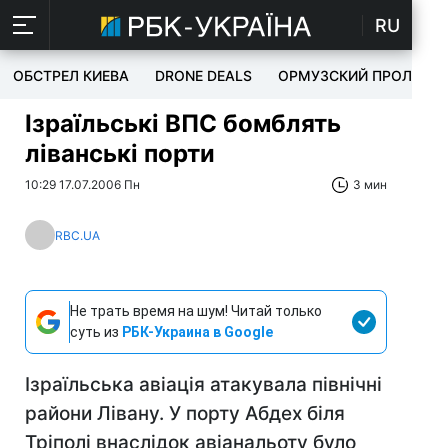
RU
ОБСТРЕЛ КИЕВА
DRONE DEALS
ОРМУЗСКИЙ ПРОЛИВ
Ізраїльські ВПС бомблять
ліванські порти
10:29 17.07.2006 Пн
3 мин
RBC.UA
Не трать время на шум! Читай только
суть из
РБК-Украина в Google
Ізраїльська авіація атакувала північні
райони Лівану. У порту Абдех біля
Тріполі внаслідок авіанальоту було