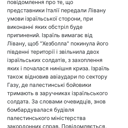
повідомлення про те, що
представники Італії передали Лівану
умови ізраїльської сторони, при
виконанні яких обстріл буде
припинений. Ізраїль вимагає від
Лівану, щоб "Хезболла" покинула його
південні території і звільнила двох
ізраїльських солдатів, з захоплення
яких і почалася нинішня криза. Ізраїль
також відновив авіаудари по сектору
Газу, де палестинські бойовики
тримають в заручниках ізраїльського
солдата. За словами очевидців, знов
бомбардувалася будівля
палестинського міністерства
закордонних справ. Повідомляється,