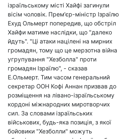
ізраїльському місті Хайфі загинули
вісім чоловік. Прем'єр-міністр Ізраїлю
Ехуд Ольмерт попередив, що обстріл
Хайфи матиме наслідки, що "далеко
йдуть". "Ці атаки націлені на мирних
громадян, тому що це мерзотна війна
угрупування "Хезболла" проти
громадян Ізраїлю", - сказав
Е.Ольмерт. Тим часом генеральний
секретар ООН Кофі Аннан призвав до
розміщення на лівано-ізраїльському
кордоні міжнародних миротворчих
сил. За словами ізраїльських
військових, будь-яка позиція, з якої
бойовики "Хезболли" можуть