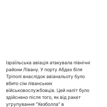
Ізраїльська авіація атакувала північні
райони Лівану. У порту Абдех біля
Тріполі внаслідок авіанальоту було
вбито сім ліванських
військовослужбовців. Цей наліт було
здійснено після того, як від ракет
угрупування "Хезболла" в