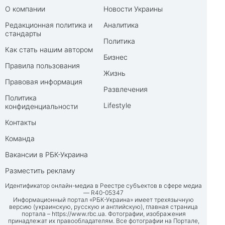
О компании
Новости Украины
Редакционная политика и
Аналитика
стандарты
Политика
Как стать нашим автором
Бизнес
Правила пользования
Жизнь
Правовая информация
Развлечения
Политика
Lifestyle
конфиденциальности
Контакты
Команда
Вакансии в РБК-Украина
Разместить рекламу
Идентификатор онлайн-медиа в Реестре субъектов в сфере медиа
— R40-05347
Информационный портал «РБК-Украина» имеет трехязычную
версию (украинскую, русскую и английскую), главная страница
портала –
https://www.rbc.ua
. Фотографии, изображения
принадлежат их правообладателям. Все фотографии на Портале,