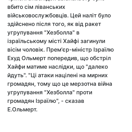
вбито сім ліванських
військовослужбовців. Цей наліт було
здійснено після того, як від ракет
угрупування "Хезболла" в
ізраїльському місті Хайфі загинули
вісім чоловік. Прем'єр-міністр Ізраїлю
Ехуд Ольмерт попередив, що обстріл
Хайфи матиме наслідки, що "далеко
йдуть". "Ці атаки націлені на мирних
громадян, тому що це мерзотна війна
угрупування "Хезболла" проти
громадян Ізраїлю", - сказав
Е.Ольмерт.