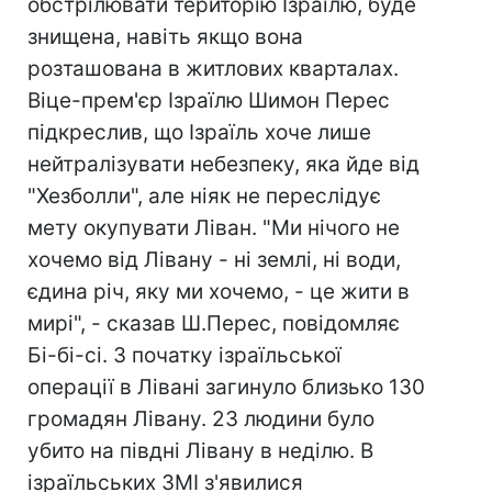
обстрілювати територію Ізраїлю, буде
знищена, навіть якщо вона
розташована в житлових кварталах.
Віце-прем'єр Ізраїлю Шимон Перес
підкреслив, що Ізраїль хоче лише
нейтралізувати небезпеку, яка йде від
"Хезболли", але ніяк не переслідує
мету окупувати Ліван. "Ми нічого не
хочемо від Лівану - ні землі, ні води,
єдина річ, яку ми хочемо, - це жити в
мирі", - сказав Ш.Перес, повідомляє
Бі-бі-сі. З початку ізраїльської
операції в Лівані загинуло близько 130
громадян Лівану. 23 людини було
убито на півдні Лівану в неділю. В
ізраїльських ЗМІ з'явилися