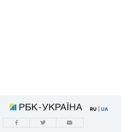
RU
|
UA