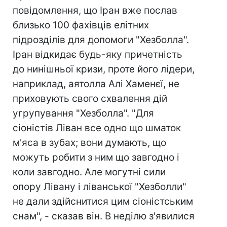
повідомлення, що Іран вже послав
близько 100 фахівців елітних
підрозділів для допомоги "Хезболла".
Іран відкидає будь-яку причетність
до нинішньої кризи, проте його лідери,
наприклад, аятолла Алі Хаменєї, не
приховують свого схвалення дій
угрупування "Хезболла". "Для
сіоністів Ліван все одно що шматок
м'яса в зубах; вони думають, що
можуть робити з ним що завгодно і
коли завгодно. Але могутні сили
опору Лівану і ліванської "Хезболли"
не дали здійснитися цим сіоністським
снам", - сказав він. В неділю з'явилися