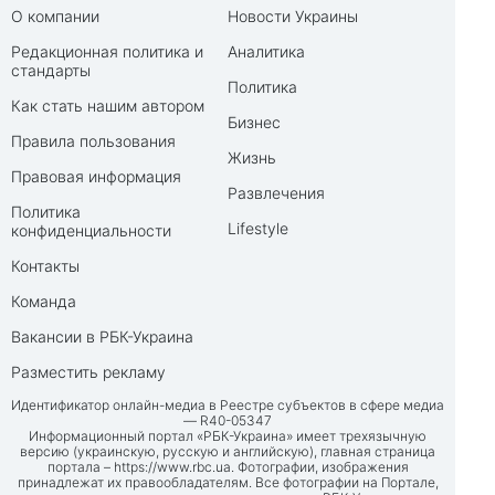
О компании
Новости Украины
Редакционная политика и
Аналитика
стандарты
Политика
Как стать нашим автором
Бизнес
Правила пользования
Жизнь
Правовая информация
Развлечения
Политика
Lifestyle
конфиденциальности
Контакты
Команда
Вакансии в РБК-Украина
Разместить рекламу
Идентификатор онлайн-медиа в Реестре субъектов в сфере медиа
— R40-05347
Информационный портал «РБК-Украина» имеет трехязычную
версию (украинскую, русскую и английскую), главная страница
портала –
https://www.rbc.ua
. Фотографии, изображения
принадлежат их правообладателям. Все фотографии на Портале,