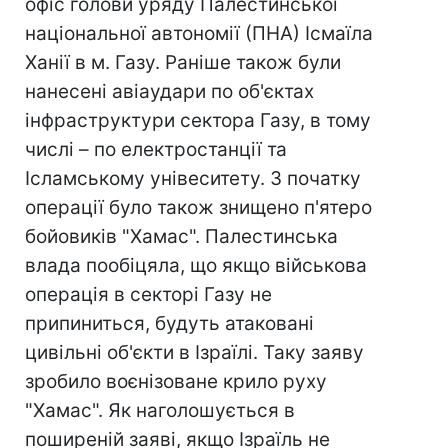
офіс голови уряду Палестинської
національної автономії (ПНА) Ісмаїла
Ханії в м. Газу. Раніше також були
нанесені авіаудари по об'єктах
інфраструктури сектора Газу, в тому
числі – по електростанції та
Ісламському унівеситету. З початку
операції було також знищено п'ятеро
бойовиків "Хамас". Палестинська
влада пообіцяла, що якщо військова
операція в секторі Газу не
припиниться, будуть атаковані
цивільні об'єкти в Ізраїлі. Таку заяву
зробило воєнізоване крило руху
"Хамас". Як наголошується в
поширеній заяві, якщо Ізраїль не