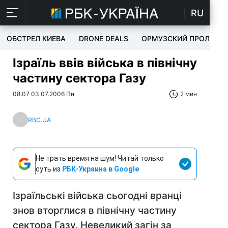
RU
ОБСТРЕЛ КИЕВА
DRONE DEALS
ОРМУЗСКИЙ ПРОЛИВ
Ізраїль ввів війська в північну
частину сектора Газу
08:07 03.07.2006 Пн
2 мин
RBC.UA
Не трать время на шум! Читай только
суть из
РБК-Украина в Google
Ізраїльські війська сьогодні вранці
знов вторглися в північну частину
сектора Газу. Невеликий загін за