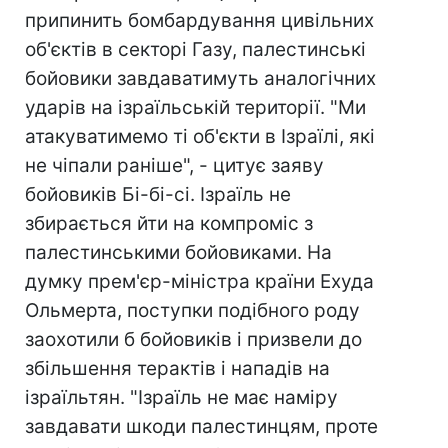
припинить бомбардування цивільних
об'єктів в секторі Газу, палестинські
бойовики завдаватимуть аналогічних
ударів на ізраїльській території. "Ми
атакуватимемо ті об'єкти в Ізраїлі, які
не чіпали раніше", - цитує заяву
бойовиків Бі-бі-сі. Ізраїль не
збирається йти на компроміс з
палестинськими бойовиками. На
думку прем'єр-міністра країни Ехуда
Ольмерта, поступки подібного роду
заохотили б бойовиків і призвели до
збільшення терактів і нападів на
ізраїльтян. "Ізраїль не має наміру
завдавати шкоди палестинцям, проте