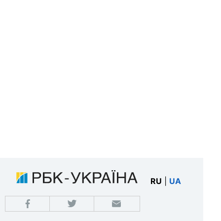
RU
|
UA