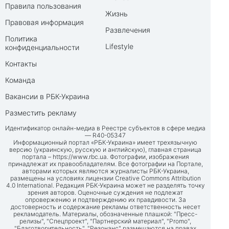
Правила пользования
Жизнь
Правовая информация
Развлечения
Политика
Lifestyle
конфиденциальности
Контакты
Команда
Вакансии в РБК-Украина
Разместить рекламу
Идентификатор онлайн-медиа в Реестре субъектов в сфере медиа
— R40-05347
Информационный портал «РБК-Украина» имеет трехязычную
версию (украинскую, русскую и английскую), главная страница
портала –
https://www.rbc.ua
. Фотографии, изображения
принадлежат их правообладателям. Все фотографии на Портале,
авторами которых являются журналисты РБК-Украина,
размещены на условиях лицензии Creative Commons Attribution
4.0 International. Редакция РБК-Украина может не разделять точку
зрения авторов. Оценочные суждения не подлежат
опровержению и подтверждению их правдивости. За
достоверность и содержание рекламы ответственность несет
рекламодатель. Материалы, обозначенные плашкой: "Пресс-
релизы", "Спецпроект", "Партнерский материал", "Promo",
"Благотворительность", "Резонанс" размещаются на правах