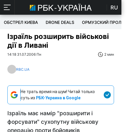
RU
ОБСТРЕЛ КИЕВА
DRONE DEALS
ОРМУЗСКИЙ ПРОЛИВ
Ізраїль розширить військові
дії в Ливані
14:18 31.07.2006 Пн
2 мин
RBC.UA
Не трать время на шум! Читай только
суть из
РБК-Украина в Google
Ізраїль має намір "розширити і
форсувати" сухопутну військову
операцію проти бойовиків