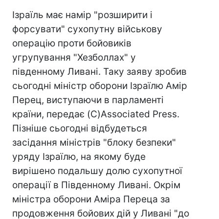
Ізраїль має намір "розширити і
форсувати" сухопутну військову
операцію проти бойовиків
угрупування "Хезболлах" у
південному Ливані. Таку заяву зробив
сьогодні міністр оборони Ізраїлю Амір
Перец, виступаючи в парламенті
країни, передає (C)Associated Press.
Пізніше сьогодні відбудеться
засідання міністрів "блоку безпеки"
уряду Ізраїлю, на якому буде
вирішено подальшу долю сухопутної
операції в Південному Ливані. Окрім
міністра оборони Аміра Переца за
продовження бойових дій у Ливані "до