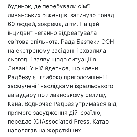
будинок, де перебували сім'ї
ливанських біженців, загинуло понад
60 людей, зокрема, діти. На цей
інцидент негайно відреагувала
світова спільнота. Рада Безпеки ООН
на екстреному засіданні схвалила
сьогодні заяву щодо ситуації в
Ливані. У ній йдеться, що члени
Радбезу є "глибоко приголомшені і
засмучені" наслідками ізраїльського
авіаудару по ливанському селищу
Кана. Водночас Радбез утримався від
прямого засудження дій Ізраїлю,
передає (С)Associated Press. Катар
наполягав на жорсткіших