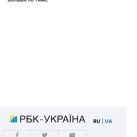
RU
|
UA