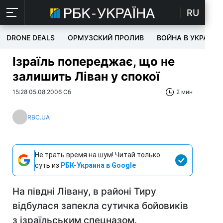
RU
DRONE DEALS
ОРМУЗСКИЙ ПРОЛИВ
ВОЙНА В УКРАИНЕ
Ізраїль попереджає, що не
залишить Ліван у спокої
15:28 05.08.2006 Сб
2 мин
RBC.UA
Не трать время на шум! Читай только
суть из
РБК-Украина в Google
На півдні Лівану, в районі Тиру
відбулася запекла сутичка бойовиків
з ізраїльським спецназом.