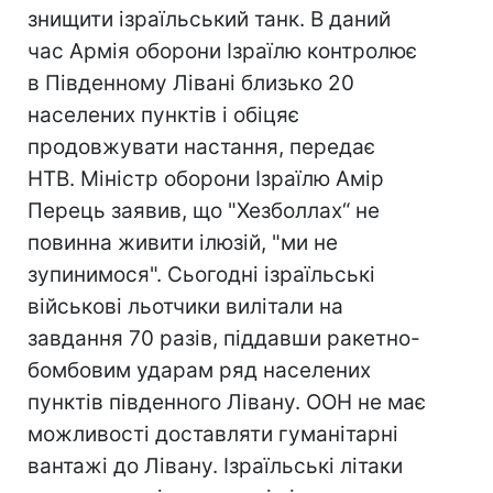
знищити ізраїльський танк. В даний
час Армія оборони Ізраїлю контролює
в Південному Лівані близько 20
населених пунктів і обіцяє
продовжувати настання, передає
НТВ. Міністр оборони Ізраїлю Амір
Перець заявив, що "Хезболлах“ не
повинна живити ілюзій, "ми не
зупинимося". Сьогодні ізраїльські
військові льотчики вилітали на
завдання 70 разів, піддавши ракетно-
бомбовим ударам ряд населених
пунктів південного Лівану. ООН не має
можливості доставляти гуманітарні
вантажі до Лівану. Ізраїльські літаки