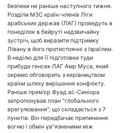
безпеки не раніше наступного тижня.
Розділи МЗС країн-членів Ліги
арабських держав (ЛАГ) проведуть в
понеділок в бейруті надзвичайну
зустріч, щоб виразити підтримку
Лівану в його протистоянні з Ізраїлем.
В неділю для її підготовки туди
прибуде генсек ЛАГ Амр Муса, який
окремо обговорить з керівництвом
країни шляху вирішення конфлікту.
Раніше прем'єр Фуад ас-Cиніора
запропонував план "глобального
врегулювання", що складається з 7
пунктів. Він передбачає припинення
вогню і обмін ув"язненими між