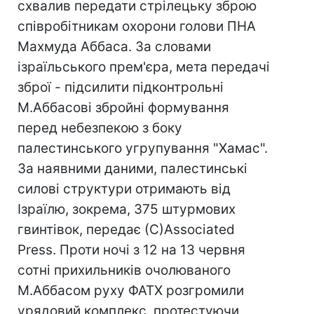
схвалив передати стрілецьку зброю
співробітникам охорони голови ПНА
Махмуда Аббаса. За словами
ізраїльського прем'єра, мета передачі
зброї - підсилити підконтрольні
М.Аббасові збройні формування
перед небезпекою з боку
палестинського угрупування "Хамас".
За наявними даними, палестинські
силові структури отримають від
Ізраїлю, зокрема, 375 штурмових
гвинтівок, передає (С)Associated
Press. Проти ночі з 12 на 13 червня
сотні прихильників очолюваного
М.Аббасом руху ФАТХ розгромили
урядовий комплекс, протестуючи