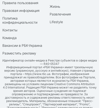
Правила пользования
Жизнь
Правовая информация
Развлечения
Политика
Lifestyle
конфиденциальности
Контакты
Команда
Вакансии в РБК-Украина
Разместить рекламу
Идентификатор онлайн-медиа в Реестре субъектов в сфере медиа
— R40-05347
Информационный портал «РБК-Украина» имеет трехязычную
версию (украинскую, русскую и английскую), главная страница
портала –
https://www.rbc.ua
. Фотографии, изображения
принадлежат их правообладателям. Все фотографии на Портале,
авторами которых являются журналисты РБК-Украина,
размещены на условиях лицензии Creative Commons Attribution
4.0 International. Редакция РБК-Украина может не разделять точку
зрения авторов. Оценочные суждения не подлежат
опровержению и подтверждению их правдивости. За
достоверность и содержание рекламы ответственность несет
рекламодатель. Материалы, обозначенные плашкой: "Пресс-
релизы", "Спецпроект", "Партнерский материал", "Promo",
"Благотворительность", "Резонанс" размещаются на правах