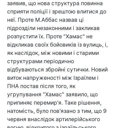
заявив, що нова структура повинна
сприяти поліції і зрештою влитися до
неї. Проте М.Аббас назвав ці
підрозділи незаконними і закликав
розпустити їх. Проте "Хамас" не
відкликав своїх бойовиків із вулиць, і,
як наслідок, між новими і старими
структурами періодично
відбуваються збройні сутички. Новий
виток напруженості між Ізраїлем і
ПНА постав після того, як
угрупування "Хамас" заявило, що
припиняє перемир'я. Таке рішення,
натомість, було пов'язано з тим, що 9
червня внаслідок артилерійського
вогню, відкритого з ізраїльського