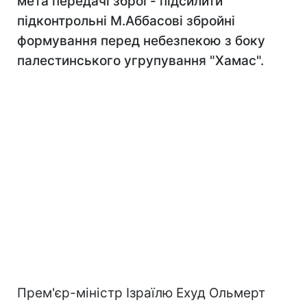
мета передачі зброї - підсилити
підконтрольні М.Аббасові збройні
формування перед небезпекою з боку
палестинського угрупування "Хамас".
Прем'єр-міністр Ізраїлю Ехуд Ольмерт