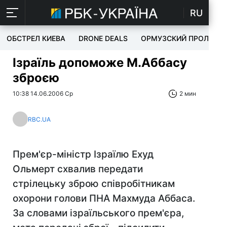
RU
ОБСТРЕЛ КИЕВА
DRONE DEALS
ОРМУЗСКИЙ ПРОЛИВ
Ізраїль допоможе М.Аббасу
зброєю
10:38 14.06.2006 Ср
2 мин
RBC.UA
Прем'єр-міністр Ізраїлю Ехуд
Ольмерт схвалив передати
стрілецьку зброю співробітникам
охорони голови ПНА Махмуда Аббаса.
За словами ізраїльського прем'єра,