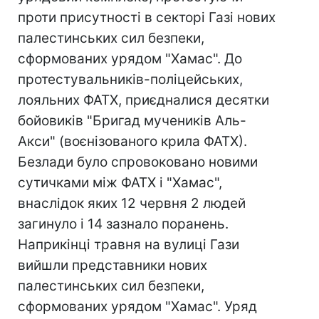
проти присутності в секторі Газі нових
палестинських сил безпеки,
сформованих урядом "Хамас". До
протестувальників-поліцейських,
лояльних ФАТХ, приєдналися десятки
бойовиків "Бригад мучеників Аль-
Акси" (воєнізованого крила ФАТХ).
Безлади було спровоковано новими
сутичками між ФАТХ і "Хамас",
внаслідок яких 12 червня 2 людей
загинуло і 14 зазнало поранень.
Наприкінці травня на вулиці Гази
вийшли представники нових
палестинських сил безпеки,
сформованих урядом "Хамас". Уряд