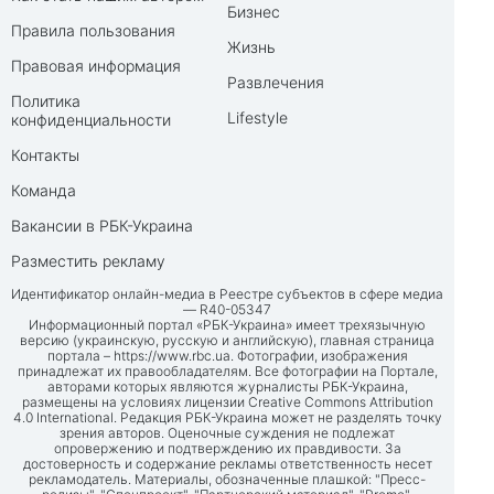
Бизнес
Правила пользования
Жизнь
Правовая информация
Развлечения
Политика
Lifestyle
конфиденциальности
Контакты
Команда
Вакансии в РБК-Украина
Разместить рекламу
Идентификатор онлайн-медиа в Реестре субъектов в сфере медиа
— R40-05347
Информационный портал «РБК-Украина» имеет трехязычную
версию (украинскую, русскую и английскую), главная страница
портала –
https://www.rbc.ua
. Фотографии, изображения
принадлежат их правообладателям. Все фотографии на Портале,
авторами которых являются журналисты РБК-Украина,
размещены на условиях лицензии Creative Commons Attribution
4.0 International. Редакция РБК-Украина может не разделять точку
зрения авторов. Оценочные суждения не подлежат
опровержению и подтверждению их правдивости. За
достоверность и содержание рекламы ответственность несет
рекламодатель. Материалы, обозначенные плашкой: "Пресс-