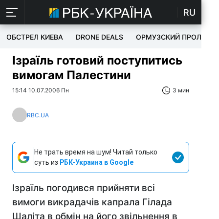
RU
ОБСТРЕЛ КИЕВА
DRONE DEALS
ОРМУЗСКИЙ ПРОЛИВ
Ізраїль готовий поступитись
вимогам Палестини
15:14 10.07.2006 Пн
3 мин
RBC.UA
Не трать время на шум! Читай только
суть из
РБК-Украина в Google
Ізраїль погодився прийняти всі
вимоги викрадачів капрала Гілада
Шаліта в обмін на його звільнення в