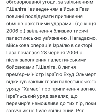
обговорюваної угоди, за звільненням
Г.Шаліта і виведенням військ з Гази
повинні послідувати припинення
обмінів ракетними ударами і (до кінця
2006 р.) звільнення близько тисячі
палестинських ув'язнених. Нагадаємо,
військова операція Ізраїлю в секторі
Газа почалася 28 червня 2006 р.
після захоплення палестинськими
бойовиками Г.Шаліта. 8 липня
прем'єр-міністр Ізраїлю Ехуд Ольмерт
відкинув заклик глави палестинського
уряду "Хамас" про припинення вогню.
Ізраїльський уряд заявляє, що
перемир'я неможливе до тих пір, поки
заручник не буде звільнений. Ряд