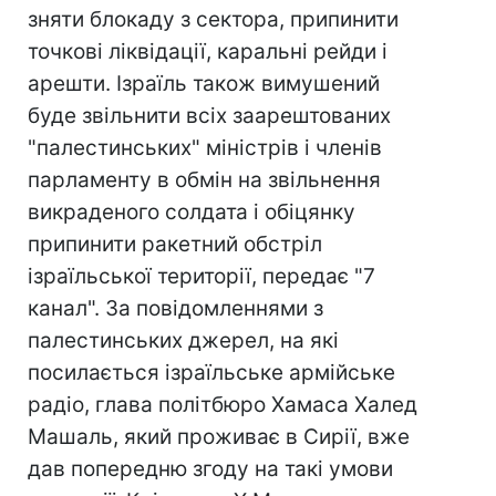
зняти блокаду з сектора, припинити
точкові ліквідації, каральні рейди і
арешти. Ізраїль також вимушений
буде звільнити всіх заарештованих
"палестинських" міністрів і членів
парламенту в обмін на звільнення
викраденого солдата і обіцянку
припинити ракетний обстріл
ізраїльської території, передає "7
канал". За повідомленнями з
палестинських джерел, на які
посилається ізраїльське армійське
радіо, глава політбюро Хамаса Халед
Машаль, який проживає в Сирії, вже
дав попередню згоду на такі умови