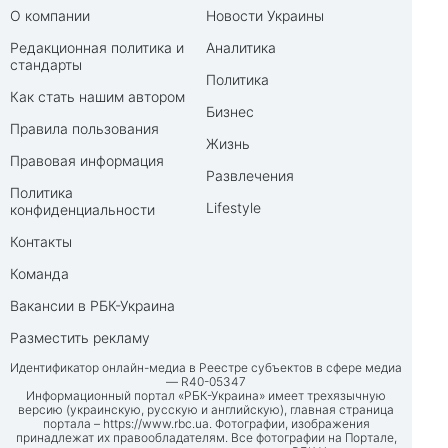
О компании
Новости Украины
Редакционная политика и
Аналитика
стандарты
Политика
Как стать нашим автором
Бизнес
Правила пользования
Жизнь
Правовая информация
Развлечения
Политика
Lifestyle
конфиденциальности
Контакты
Команда
Вакансии в РБК-Украина
Разместить рекламу
Идентификатор онлайн-медиа в Реестре субъектов в сфере медиа
— R40-05347
Информационный портал «РБК-Украина» имеет трехязычную
версию (украинскую, русскую и английскую), главная страница
портала –
https://www.rbc.ua
. Фотографии, изображения
принадлежат их правообладателям. Все фотографии на Портале,