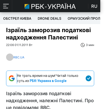
RU
ОБСТРЕЛ КИЕВА
DRONE DEALS
ОРМУЗСКИЙ ПРОЛИВ
Ізраїль заморозив податкові
надходження Палестині
22:06 01.11.2011 Вт
3 мин
RBC.UA
Не трать время на шум! Читай только
суть из
РБК-Украина в Google
Ізраїль заморозив податкові
надходження, належні Палестині. Про
це повідомляє ВВС.