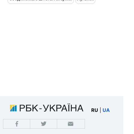
RU
|
UA