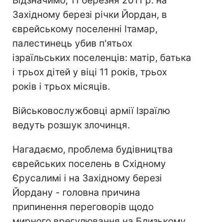
Відзначимо, 11 березня 2011 р. на
Західному березі річки Йордан, в
єврейському поселенні Ітамар,
палестинець убив п'ятьох
ізраїльських поселенців: матір, батька
і трьох дітей у віці 11 років, трьох
років і трьох місяців.
Військовослужбовці армії Ізраїлю
ведуть розшук злочинця.
Нагадаємо, проблема будівництва
єврейських поселень в Східному
Єрусалимі і на Західному березі
Йордану - головна причина
припинення переговорів щодо
мирного врегулювання на Близькому