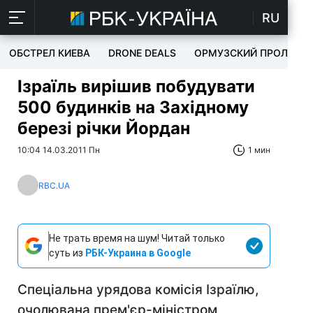
RU
ОБСТРЕЛ КИЕВА
DRONE DEALS
ОРМУЗСКИЙ ПРОЛИВ
Ізраїль вирішив побудувати
500 будинків на Західному
березі річки Йордан
10:04 14.03.2011 Пн
1 мин
RBC.UA
Не трать время на шум! Читай только
суть из
РБК-Украина в Google
Спеціальна урядова комісія Ізраїлю,
очолювана прем'єр-міністром