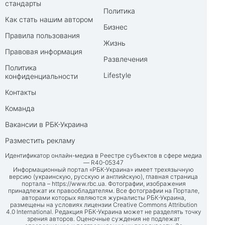
стандарты
Политика
Как стать нашим автором
Бизнес
Правила пользования
Жизнь
Правовая информация
Развлечения
Политика
Lifestyle
конфиденциальности
Контакты
Команда
Вакансии в РБК-Украина
Разместить рекламу
Идентификатор онлайн-медиа в Реестре субъектов в сфере медиа
— R40-05347
Информационный портал «РБК-Украина» имеет трехязычную
версию (украинскую, русскую и английскую), главная страница
портала –
https://www.rbc.ua
. Фотографии, изображения
принадлежат их правообладателям. Все фотографии на Портале,
авторами которых являются журналисты РБК-Украина,
размещены на условиях лицензии Creative Commons Attribution
4.0 International. Редакция РБК-Украина может не разделять точку
зрения авторов. Оценочные суждения не подлежат