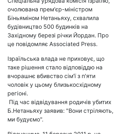
Спеціальна урядова комісія Ізраїлю,
очолювана прем'єр-міністром
Біньяміном Нетаньяху, схвалила
будівництво 500 будинків на
Західному березі річки Йордан. Про
це повідомляє Associated Press.
Ізраїльська влада не приховує, що
таке рішення стало відповіддю на
вчорашнє вбивство сім'ї з п'яти
чоловік у цьому близькосхідному
регіоні.
Під час відвідування родичів убитих
Б.Нетаньяху заявив: "Вони стріляють,
ми будуємо".