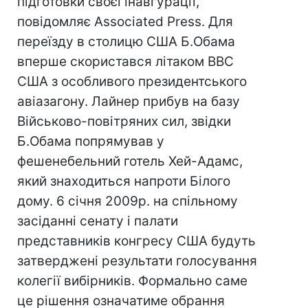
підготовки своєї інавгурації,
повідомляє Associated Press. Для
переїзду в столицю США Б.Обама
вперше скористався літаком ВВС
США з особливого президентського
авіазагону. Лайнер прибув на базу
Військово-повітряних сил, звідки
Б.Обама попрямував у
фешенебельний готель Хей-Адамс,
який знаходиться напроти Білого
дому. 6 січня 2009р. на спільному
засіданні сенату і палати
представників конгресу США будуть
затверджені результати голосування
колегії вибірників. Формально саме
це рішення означатиме обрання