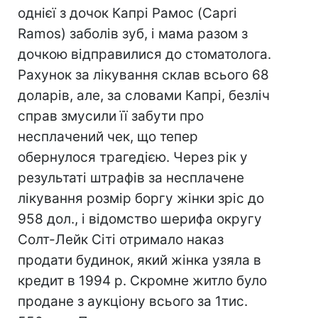
однієї з дочок Капрі Рамос (Capri
Ramos) заболів зуб, і мама разом з
дочкою відправилися до стоматолога.
Рахунок за лікування склав всього 68
доларів, але, за словами Капрі, безліч
справ змусили її забути про
несплачений чек, що тепер
обернулося трагедією. Через рік у
результаті штрафів за несплачене
лікування розмір боргу жінки зріс до
958 дол., і відомство шерифа округу
Солт-Лейк Сіті отримало наказ
продати будинок, який жінка узяла в
кредит в 1994 р. Скромне житло було
продане з аукціону всього за 1тис.