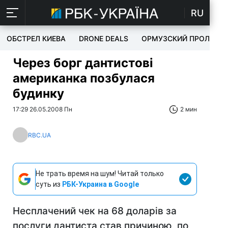
RU
ОБСТРЕЛ КИЕВА
DRONE DEALS
ОРМУЗСКИЙ ПРОЛИВ
Через борг дантистові
американка позбулася
будинку
17:29 26.05.2008 Пн
2 мин
RBC.UA
Не трать время на шум! Читай только
суть из
РБК-Украина в Google
Несплачений чек на 68 доларів за
послуги дантиста став причиною, по