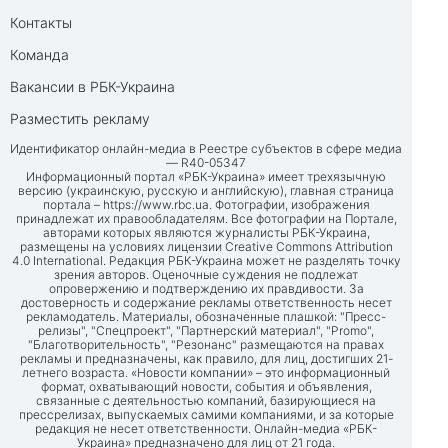
Контакты
Команда
Вакансии в РБК-Украина
Разместить рекламу
Идентификатор онлайн-медиа в Реестре субъектов в сфере медиа
— R40-05347
Информационный портал «РБК-Украина» имеет трехязычную
версию (украинскую, русскую и английскую), главная страница
портала –
https://www.rbc.ua
. Фотографии, изображения
принадлежат их правообладателям. Все фотографии на Портале,
авторами которых являются журналисты РБК-Украина,
размещены на условиях лицензии Creative Commons Attribution
4.0 International. Редакция РБК-Украина может не разделять точку
зрения авторов. Оценочные суждения не подлежат
опровержению и подтверждению их правдивости. За
достоверность и содержание рекламы ответственность несет
рекламодатель. Материалы, обозначенные плашкой: "Пресс-
релизы", "Спецпроект", "Партнерский материал", "Promo",
"Благотворительность", "Резонанс" размещаются на правах
рекламы и предназначены, как правило, для лиц, достигших 21-
летнего возраста. «Новости компании» – это информационный
формат, охватывающий новости, события и объявления,
связанные с деятельностью компаний, базирующиеся на
прессрелизах, выпускаемых самими компаниями, и за которые
редакция не несет ответственности. Онлайн-медиа «РБК-
Украина» предназначено для лиц от 21 года.