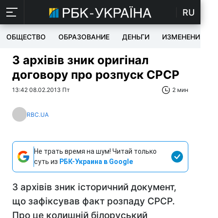
RU
ОБЩЕСТВО
ОБРАЗОВАНИЕ
ДЕНЬГИ
ИЗМЕНЕНИЯ
З архівів зник оригінал
договору про розпуск СРСР
13:42 08.02.2013 Пт
2 мин
RBC.UA
Не трать время на шум! Читай только
суть из
РБК-Украина в Google
З архівів зник історичний документ,
що зафіксував факт розпаду СРСР.
Про це колишній білоруський