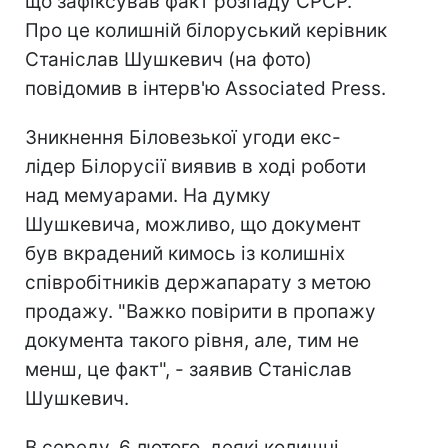
що зафіксував факт розпаду СРСР.
Про це колишній білоруський керівник
Станіслав Шушкевич (на фото)
повідомив в інтерв'ю Associated Press.
Зникнення Біловезької угоди екс-
лідер Білорусії виявив в ході роботи
над мемуарами. На думку
Шушкевича, можливо, що документ
був вкрадений кимось із колишніх
співробітників держапарату з метою
продажу. "Важко повірити в пропажу
документа такого рівня, але, тим не
менш, це факт", - заявив Станіслав
Шушкевич.
В середу, 6 лютого, деякі колишні