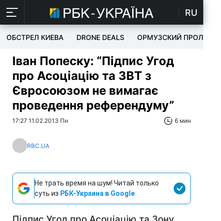
RU
ОБСТРЕЛ КИЕВА
DRONE DEALS
ОРМУЗСКИЙ ПРОЛИВ
Іван Попеску: “Підпис Угод
про Асоціацію та ЗВТ з
Євросоюзом не вимагає
проведення референдуму”
17:27 11.02.2013 Пн
6 мин
RBC.UA
Не трать время на шум! Читай только
суть из
РБК-Украина в Google
Підпис Угод про Асоціацію та Зону