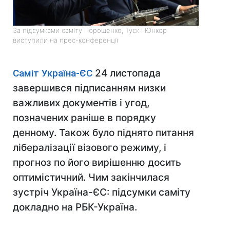
За підсумками саміту Порошенко, Туск і Юнкер
виступили на прес-конференції
Саміт Україна-ЄС
24 листопада
завершився підписанням низки
важливих документів і угод,
позначених раніше в порядку
денному. Також було піднято питання
лібералізації візового режиму, і
прогноз по його вирішенню досить
оптимістичний. Чим закінчилася
зустріч Україна-ЄС: підсумки саміту
докладно на РБК-Україна.