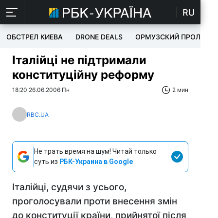
RU
ОБСТРЕЛ КИЕВА
DRONE DEALS
ОРМУЗСКИЙ ПРОЛИВ
Італійці не підтримали
конституційну реформу
18:20 26.06.2006 Пн
2 мин
RBC.UA
Не трать время на шум! Читай только
суть из
РБК-Украина в Google
Італійці, судячи з усього,
проголосували проти внесення змін
до конституції країни, прийнятої після