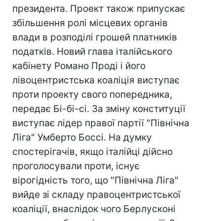
президента. Проект також припускає
збільшення ролі місцевих органів
влади в розподілі грошей платників
податків. Новий глава італійського
кабінету Романо Проді і його
лівоцентристська коаліція виступає
проти проекту свого попередника,
передає Бі-бі-сі. За зміну конституції
виступає лідер правої партії "Північна
Ліга" Умберто Боссі. На думку
спостерігачів, якщо італійці дійсно
проголосували проти, існує
вірогідність того, що "Північна Ліга"
вийде зі складу правоцентристської
коаліції, внаслідок чого Берлусконі