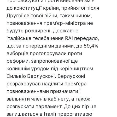
проголосували проти внесення змін
до конституції країни, прийнятої після
Другої світової війни, таким чином,
повноваження прем'єр-міністра не
будуть розширені. Державне
італійське телебачення RAI передало,
що, за попередніми даними, до 59,4%
виборців проголосували проти
реформи, запропонованої ще
колишнім урядом під керівництвом
Сильвіо Берлусконі. Берлусконі
розраховував наділити прем'єра
повноваженнями призначати і
звільняти членів кабінету, а також
розпускати парламент. До цих пір це
залишається в Італії прерогативою