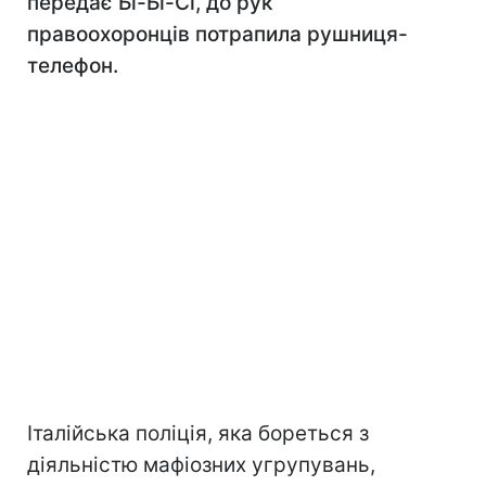
передає Бі-Бі-Сі, до рук
правоохоронців потрапила рушниця-
телефон.
Італійська поліція, яка бореться з
діяльністю мафіозних угрупувань,