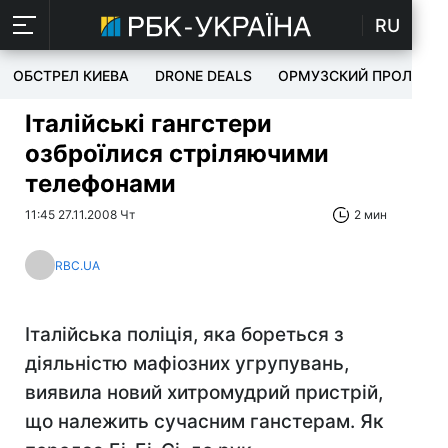
RU
ОБСТРЕЛ КИЕВА
DRONE DEALS
ОРМУЗСКИЙ ПРОЛИВ
Італійські гангстери
озброїлися стріляючими
телефонами
11:45 27.11.2008 Чт
2 мин
RBC.UA
Італійська поліція, яка бореться з
діяльністю мафіозних угрупувань,
виявила новий хитромудрий пристрій,
що належить сучасним ганстерам. Як