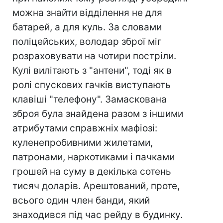
можна знайти відділення не для
батарей, а для куль. За словами
поліцейських, володар зброї міг
розраховувати на чотири постріли.
Кулі вилітають з "антени", тоді як в
ролі спускових гачків виступають
клавіші "телефону". Замаскована
зброя була знайдена разом з іншими
атрибутами справжніх мафіозі:
куленепробивними жилетами,
патронами, наркотиками і пачками
грошей на суму в декілька сотень
тисяч доларів. Арештований, проте,
всього один член банди, який
знаходився під час рейду в будинку.