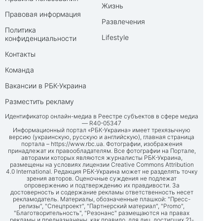
Жизнь
Правовая информация
Развлечения
Политика
Lifestyle
конфиденциальности
Контакты
Команда
Вакансии в РБК-Украина
Разместить рекламу
Идентификатор онлайн-медиа в Реестре субъектов в сфере медиа
— R40-05347
Информационный портал «РБК-Украина» имеет трехязычную
версию (украинскую, русскую и английскую), главная страница
портала –
https://www.rbc.ua
. Фотографии, изображения
принадлежат их правообладателям. Все фотографии на Портале,
авторами которых являются журналисты РБК-Украина,
размещены на условиях лицензии Creative Commons Attribution
4.0 International. Редакция РБК-Украина может не разделять точку
зрения авторов. Оценочные суждения не подлежат
опровержению и подтверждению их правдивости. За
достоверность и содержание рекламы ответственность несет
рекламодатель. Материалы, обозначенные плашкой: "Пресс-
релизы", "Спецпроект", "Партнерский материал", "Promo",
"Благотворительность", "Резонанс" размещаются на правах
рекламы и предназначены, как правило, для лиц, достигших 21-