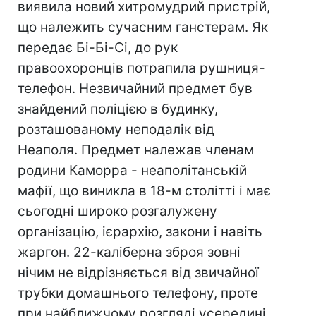
виявила новий хитромудрий пристрій,
що належить сучасним ганстерам. Як
передає Бі-Бі-Сі, до рук
правоохоронців потрапила рушниця-
телефон. Незвичайний предмет був
знайдений поліцією в будинку,
розташованому неподалік від
Неаполя. Предмет належав членам
родини Каморра - неаполітанській
мафії, що виникла в 18-м столітті і має
сьогодні широко розгалужену
організацію, ієрархію, закони і навіть
жаргон. 22-каліберна зброя зовні
нічим не відрізняється від звичайної
трубки домашнього телефону, проте
при найближчому розгляді усередині