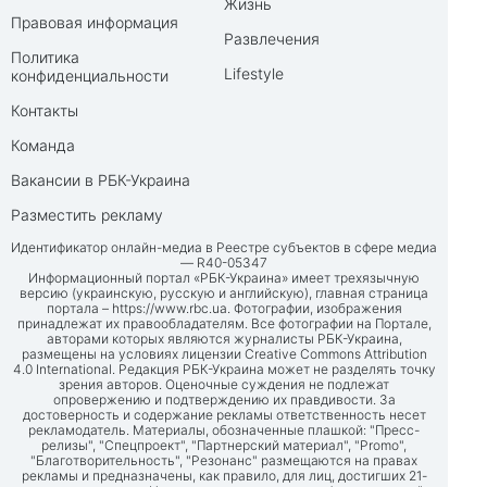
Жизнь
Правовая информация
Развлечения
Политика
Lifestyle
конфиденциальности
Контакты
Команда
Вакансии в РБК-Украина
Разместить рекламу
Идентификатор онлайн-медиа в Реестре субъектов в сфере медиа
— R40-05347
Информационный портал «РБК-Украина» имеет трехязычную
версию (украинскую, русскую и английскую), главная страница
портала –
https://www.rbc.ua
. Фотографии, изображения
принадлежат их правообладателям. Все фотографии на Портале,
авторами которых являются журналисты РБК-Украина,
размещены на условиях лицензии Creative Commons Attribution
4.0 International. Редакция РБК-Украина может не разделять точку
зрения авторов. Оценочные суждения не подлежат
опровержению и подтверждению их правдивости. За
достоверность и содержание рекламы ответственность несет
рекламодатель. Материалы, обозначенные плашкой: "Пресс-
релизы", "Спецпроект", "Партнерский материал", "Promo",
"Благотворительность", "Резонанс" размещаются на правах
рекламы и предназначены, как правило, для лиц, достигших 21-