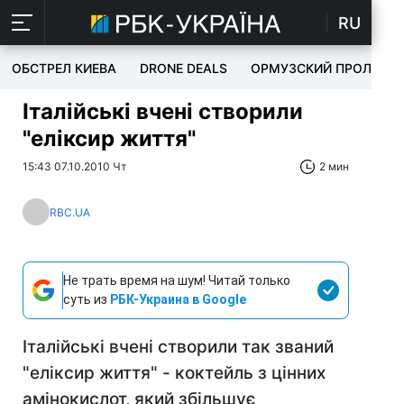
RU
ОБСТРЕЛ КИЕВА
DRONE DEALS
ОРМУЗСКИЙ ПРОЛИВ
Італійські вчені створили
"еліксир життя"
15:43 07.10.2010 Чт
2 мин
RBC.UA
Не трать время на шум! Читай только
суть из
РБК-Украина в Google
Італійські вчені створили так званий
"еліксир життя" - коктейль з цінних
амінокислот, який збільшує