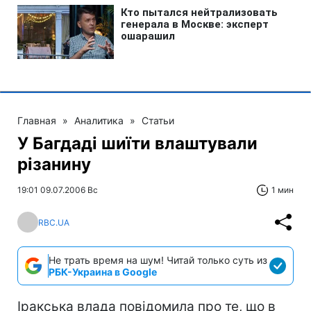
Главная
»
Аналитика
»
Статьи
У Багдаді шиїти влаштували
різанину
19:01 09.07.2006 Вс
1 мин
RBC.UA
Не трать время на шум! Читай только суть из
РБК-Украина в Google
Іракська влада повідомила про те, що в