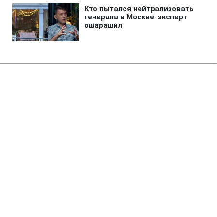
Главная
»
Аналитика
»
Статьи
Генсек ООН: Газі загрожує
гуманітарна криза
16:27 09.07.2006 Вс
2 мин
RBC.UA
Не трать время на шум! Читай только суть из
РБК-Украина в Google
Генеральний секретар ООН Кофі Аннан