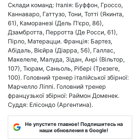
Склади команд: Італія: Буффон, Гроссо,
Каннаваро, Гаттузо, Тони, Тотті (Якинта,
61), Каморанезі (Дель П'єро, 86),
Дзамбротта, Перротта (Де Росси, 61),
Пірло, Матерацци. Франція: Бартез,
Абідаль, Вієйра (Діарра, 56), Галлас,
Макелеле, Малуда, Зідан, Анрі (Вільтор,
107), Тюрам, Саньоль, Рібері (Трезеге,
100). Головний тренер італійської збірної:
Марчелло Ліппі. Головний тренер
французької збірної: Раймон Доменек.
Суддя: Елісондо (Аргентина).
Не упустите главное! Подпишитесь на
наши обновления в Google!