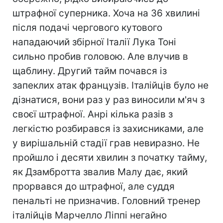
штрафної суперника. Хоча на 36 хвилині
після подачі чергового кутового
нападаючий збірної Італії Лука Тоні
сильно пробив головою. Але влучив в
щаблину. Другий тайм почався із
запеклих атак французів. Італійців було не
дізнатися, вони раз у раз виносили м'яч з
своєї штрафної. Анрі кілька разів з
легкістю розбирався із захисниками, але
у вирішальній стадії грав невиразно. Не
пройшло і десяти хвилин з початку тайму,
як Дзамбротта звалив Малу дає, який
прорвався до штрафної, але суддя
пенальті не призначив. Головний тренер
італійців Марчелло Ліппі негайно