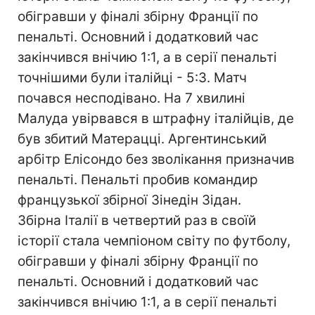
обігравши у фіналі збірну Франції по
пенальті. Основний і додатковий час
закінчився внічию 1:1, а в серії пенальті
точнішими були італійці - 5:3. Матч
почався несподівано. На 7 хвилині
Малуда увірвався в штрафну італійців, де
був збитий Матерацці. Аргентинський
арбітр Елісондо без зволікання призначив
пенальті. Пенальті пробив командир
французької збірної Зінедін Зідан.
Збірна Італії в четвертий раз в своїй
історії стала чемпіоном світу по футболу,
обігравши у фіналі збірну Франції по
пенальті. Основний і додатковий час
закінчився внічию 1:1, а в серії пенальті