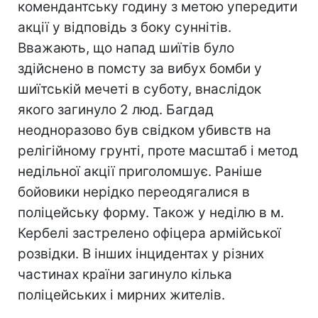
комендантську годину з метою упередити
акції у відповідь з боку суннітів.
Вважають, що напад шиїтів було
здійснено в помсту за вибух бомби у
шиїтській мечеті в суботу, внаслідок
якого загинуло 2 люд. Багдад
неодноразово був свідком убивств на
релігійному грунті, проте масштаб і метод
недільної акції приголомшує. Раніше
бойовики нерідко переодягалися в
поліцейську форму. Також у неділю в м.
Кербелі застрелено офіцера армійської
розвідки. В інших інцидентах у різних
частинах країни загинуло кілька
поліцейських і мирних жителів.