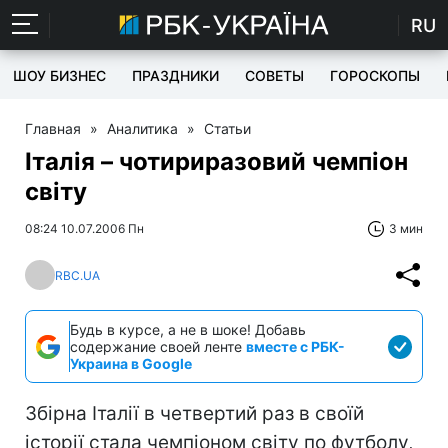
RU
ШОУ БИЗНЕС
ПРАЗДНИКИ
СОВЕТЫ
ГОРОСКОПЫ
Главная
»
Аналитика
»
Статьи
Італія – чотириразовий чемпіон
світу
08:24 10.07.2006 Пн
3 мин
RBC.UA
Будь в курсе, а не в шоке! Добавь
содержание своей ленте
вместе с РБК-
Украина в Google
Збірна Італії в четвертий раз в своїй
історії стала чемпіоном світу по футболу,