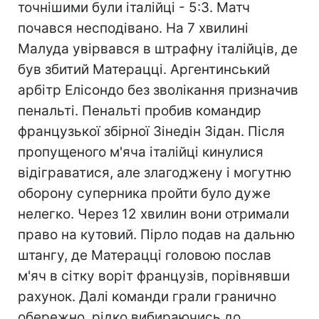
точнішими були італійці - 5:3. Матч
почався несподівано. На 7 хвилині
Малуда увірвався в штрафну італійців, де
був збитий Матерацці. Аргентинський
арбітр Елісондо без зволікання призначив
пенальті. Пенальті пробив командир
французької збірної Зінедін Зідан. Після
пропущеного м'яча італійці кинулися
відіграватися, але злагоджену і могутню
оборону суперника пройти було дуже
нелегко. Через 12 хвилин вони отримали
право на кутовий. Пірло подав на дальню
штангу, де Матерацці головою послав
м'яч в сітку воріт французів, порівнявши
рахунок. Далі команди грали гранично
обережно, рідко вибираючись до