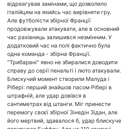
відреагував замінами, що дозволило
італійцям на якийсь час вирівняти гру.
Але футболісти збірної Франції
продовжували атакувати, але в основний
час рахівниць залишився незмінним. У
додатковий час на полі фактично була
одна команда - збірна Франції.
"Трибарвні" явно не збиралися доводити
справу до серії пенальті і люто атакували.
Блискучий момент створили Малуда і
Рібері: перший знайшов пасом Рібері в
штрафній, але удар довівся в
сантиметрах від штанги. Міг принести
перемогу своєї збірної Зінедін Зідан, але
його мертвий, здавалося б, удар блискуче