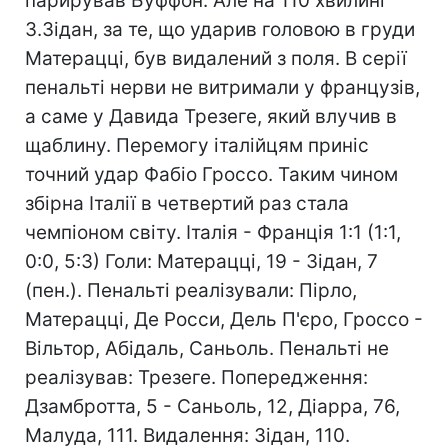
парирував Буффон. Але на 110 хвилині
З.Зідан, за те, що ударив головою в груди
Матерацці, був видалений з поля. В серії
пенальті нерви не витримали у французів,
а саме у Давида Трезеге, який влучив в
щаблину. Перемогу італійцям приніс
точний удар Фабіо Гроссо. Таким чином
збірна Італії в четвертий раз стала
чемпіоном світу. Італія - Франція 1:1 (1:1,
0:0, 5:3) Голи: Матерацці, 19 - Зідан, 7
(пен.). Пенальті реалізували: Пірло,
Матерацці, Де Росси, Дель П'єро, Гроссо -
Вільтор, Абідаль, Саньоль. Пенальті не
реалізував: Трезеге. Попередження:
Дзамбротта, 5 - Саньоль, 12, Діарра, 76,
Малуда, 111. Видалення: Зідан, 110.