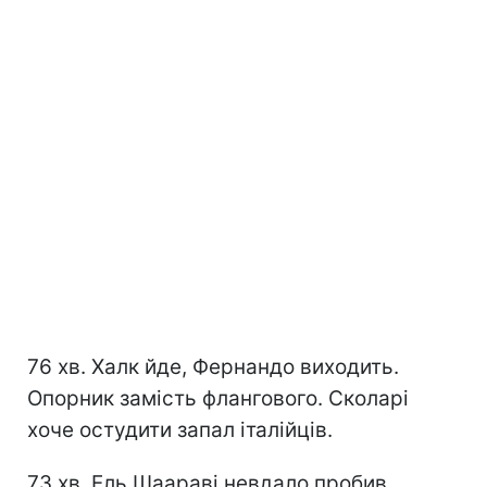
76 хв. Халк йде, Фернандо виходить.
Опорник замість флангового. Сколарі
хоче остудити запал італійців.
73 хв. Ель Шаараві невдало пробив