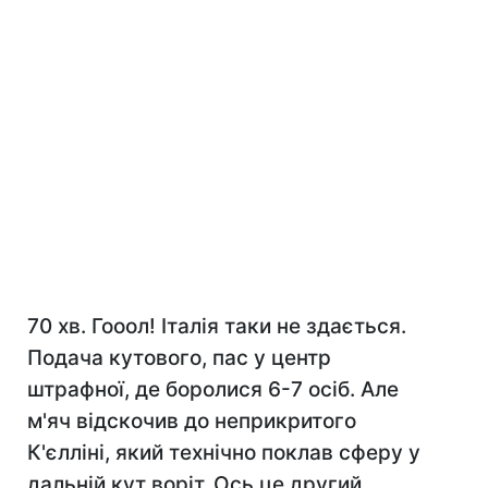
70 хв. Гооол! Італія таки не здається.
Подача кутового, пас у центр
штрафної, де боролися 6-7 осіб. Але
м'яч відскочив до неприкритого
К'єлліні, який технічно поклав сферу у
дальній кут воріт. Ось це другий