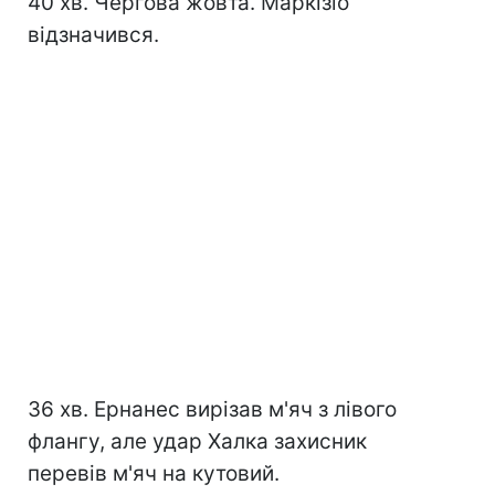
40 хв. Чергова жовта. Маркізіо
відзначився.
36 хв. Ернанес вирізав м'яч з лівого
флангу, але удар Халка захисник
перевів м'яч на кутовий.