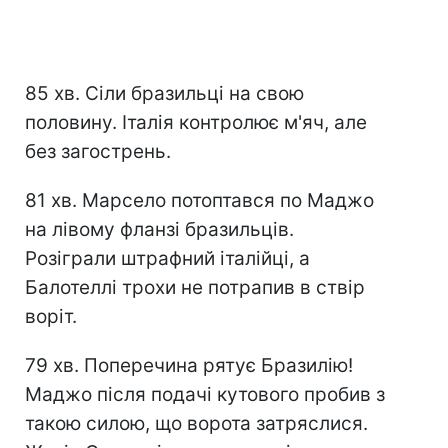
85 хв. Сіли бразильці на свою
половину. Італія контролює м'яч, але
без загострень.
81 хв. Марсело потоптався по Маджо
на лівому фланзі бразильців.
Розіграли штрафний італійці, а
Балотеллі трохи не потрапив в ствір
воріт.
79 хв. Поперечина рятує Бразилію!
Маджо після подачі кутового пробив з
такою силою, що ворота затряслися.