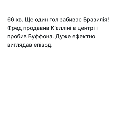
66 хв. Ще один гол забиває Бразилія!
Фред продавив К'єлліні в центрі і
пробив Буффона. Дуже ефектно
виглядав епізод.