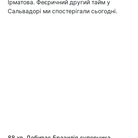
Ірматова. Феєричний другий тайм у
Сальвадорі ми спостерігали сьогодні.
88 хв. Добиває Бразилія суперника.