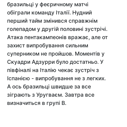
бразильці у феєричному матчі
обіграли команду Італії. Нудний
перший тайм змінився справжнім
голепадом у другій половині зустрічі.
Атака пентакампеонів вражає, але от
захист випробування сильним
суперником не пройшов. Моментів у
Скуадри Адзурри було достатньо. У
півфіналі на Італію чекає зустріч з
Іспанією - випробування не з легких.
А ось бразильці швидше за все
зіграють з Уругваєм. Завтра все
визначиться в групі В.