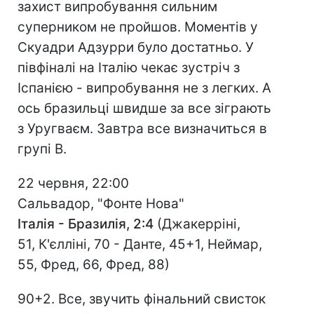
захист випробування сильним
суперником не пройшов. Моментів у
Скуадри Адзурри було достатньо. У
півфіналі на Італію чекає зустріч з
Іспанією - випробування не з легких. А
ось бразильці швидше за все зіграють
з Уругваєм. Завтра все визначиться в
групі В.
22 червня, 22:00
Сальвадор, "Фонте Нова"
Італія - Бразилія, 2:4
(Джакерріні,
51, К'єлліні, 70 - Данте, 45+1, Неймар,
55, Фред, 66, Фред, 88)
90+2. Все, звучить фінальний свисток