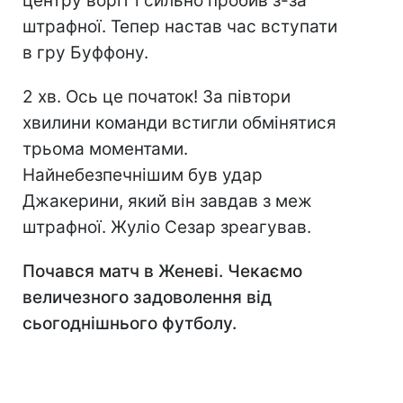
центру воріт і сильно пробив з-за
штрафної. Тепер настав час вступати
в гру Буффону.
2 хв. Ось це початок! За півтори
хвилини команди встигли обмінятися
трьома моментами.
Найнебезпечнішим був удар
Джакерини, який він завдав з меж
штрафної. Жуліо Сезар зреагував.
Почався матч в Женеві. Чекаємо
величезного задоволення від
сьогоднішнього футболу.