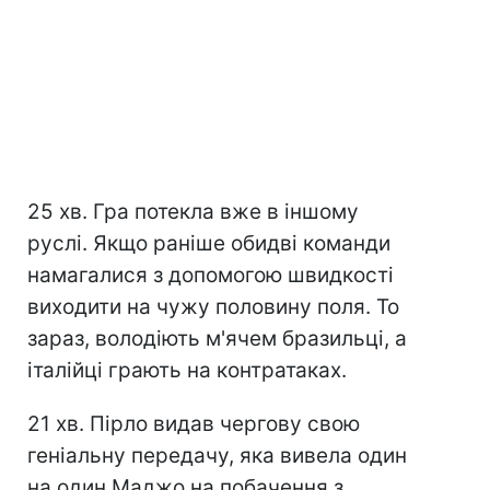
25 хв. Гра потекла вже в іншому
руслі. Якщо раніше обидві команди
намагалися з допомогою швидкості
виходити на чужу половину поля. То
зараз, володіють м'ячем бразильці, а
італійці грають на контратаках.
21 хв. Пірло видав чергову свою
геніальну передачу, яка вивела один
на один Маджо на побачення з