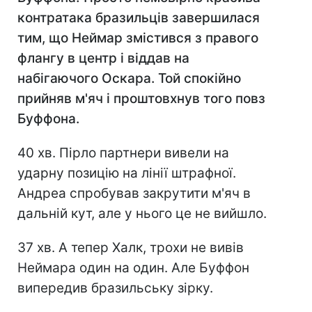
контратака бразильців завершилася
тим, що Неймар змістився з правого
флангу в центр і віддав на
набігаючого Оскара. Той спокійно
прийняв м'яч і проштовхнув того повз
Буффона.
40 хв. Пірло партнери вивели на
ударну позицію на лінії штрафної.
Андреа спробував закрутити м'яч в
дальній кут, але у нього це не вийшло.
37 хв. А тепер Халк, трохи не вивів
Неймара один на один. Але Буффон
випередив бразильську зірку.