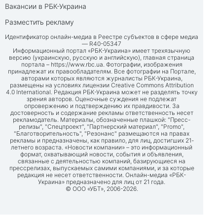
Вакансии в РБК-Украина
Разместить рекламу
Идентификатор онлайн-медиа в Реестре субъектов в сфере медиа
— R40-05347
Информационный портал «РБК-Украина» имеет трехязычную
версию (украинскую, русскую и английскую), главная страница
портала –
https://www.rbc.ua
. Фотографии, изображения
принадлежат их правообладателям. Все фотографии на Портале,
авторами которых являются журналисты РБК-Украина,
размещены на условиях лицензии Creative Commons Attribution
4.0 International. Редакция РБК-Украина может не разделять точку
зрения авторов. Оценочные суждения не подлежат
опровержению и подтверждению их правдивости. За
достоверность и содержание рекламы ответственность несет
рекламодатель. Материалы, обозначенные плашкой: "Пресс-
релизы", "Спецпроект", "Партнерский материал", "Promo",
"Благотворительность", "Резонанс" размещаются на правах
рекламы и предназначены, как правило, для лиц, достигших 21-
летнего возраста. «Новости компании» – это информационный
формат, охватывающий новости, события и объявления,
связанные с деятельностью компаний, базирующиеся на
прессрелизах, выпускаемых самими компаниями, и за которые
редакция не несет ответственности. Онлайн-медиа «РБК-
Украина» предназначено для лиц от 21 года.
© ООО «УБТ», 2006-2026.