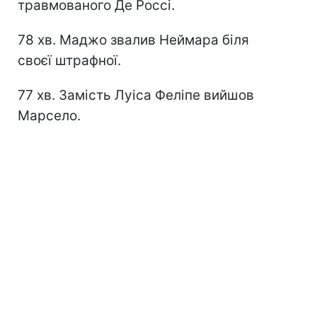
травмованого Де Россі.
78 хв. Маджо звалив Неймара біля
своєї штрафної.
77 хв. Замість Луіса Феліпе вийшов
Марсело.