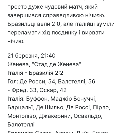
просто дуже чудовий матч, який
завершився справедливою нічиєю.
Бразильці вели 2:0, але італійці зуміли
переламати хід поєдинку і вирвати
нічию.
21 березня, 21:40
Женева, "Стад де Женева"
Італія - Бразилія 2:2
Гол:
Де Росси, 54, Балотеллі, 56
- Фред, 33, Оскар, 42
Італія:
Буффон, Маджіо Бонуччі,
Барцальї, Де Шильо, Де Россі, Пірло,
Монтоліво, Джакерини, Освальдо,
Балотеллі