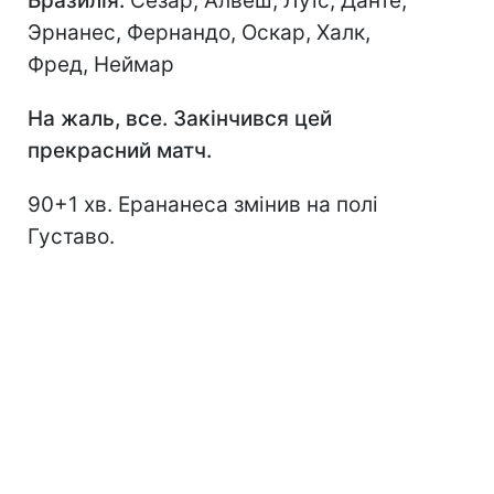
Бразилія:
Сезар, Алвеш, Луїс, Данте,
Эрнанес, Фернандо, Оскар, Халк,
Фред, Неймар
На жаль, все. Закінчився цей
прекрасний матч.
90+1 хв. Ерананеса змінив на полі
Густаво.