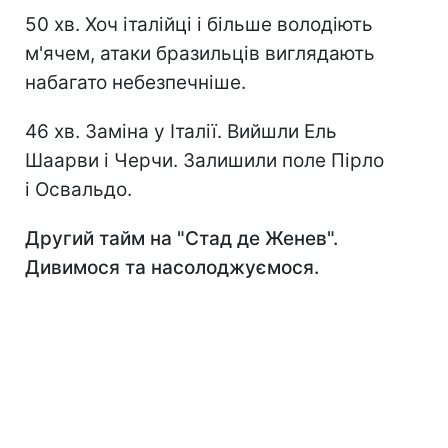
50 хв. Хоч італійці і більше володіють
м'ячем, атаки бразильців виглядають
набагато небезпечніше.
46 хв. Заміна у Італії. Вийшли Ель
Шаарви і Черчи. Залишили поле Пірло
і Освальдо.
Другий тайм на "Стад де Женев".
Дивимося та насолоджуємося.