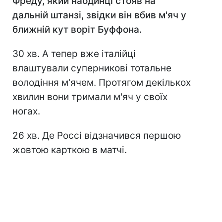
Фреду, який наодинці стояв на
дальній штанзі, звідки він вбив м'яч у
ближній кут воріт Буффона.
30 хв. А тепер вже італійці
влаштували суперникові тотальне
володіння м'ячем. Протягом декількох
хвилин вони тримали м'яч у своїх
ногах.
26 хв. Де Россі відзначився першою
жовтою карткою в матчі.