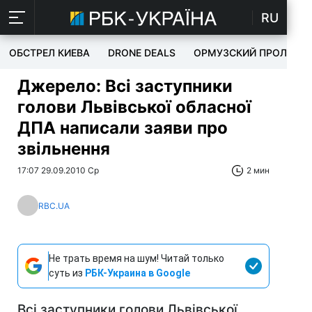
RU
ОБСТРЕЛ КИЕВА
DRONE DEALS
ОРМУЗСКИЙ ПРОЛИВ
Джерело: Всі заступники
голови Львівської обласної
ДПА написали заяви про
звільнення
17:07 29.09.2010 Ср
2 мин
RBC.UA
Не трать время на шум! Читай только
суть из
РБК-Украина в Google
Всі заступники голови Львівської