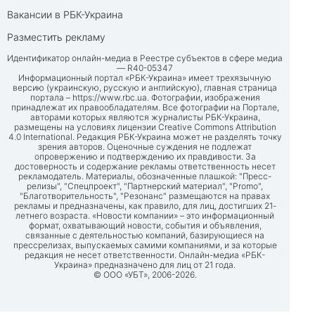
Вакансии в РБК-Украина
Разместить рекламу
Идентификатор онлайн-медиа в Реестре субъектов в сфере медиа
— R40-05347
Информационный портал «РБК-Украина» имеет трехязычную
версию (украинскую, русскую и английскую), главная страница
портала –
https://www.rbc.ua
. Фотографии, изображения
принадлежат их правообладателям. Все фотографии на Портале,
авторами которых являются журналисты РБК-Украина,
размещены на условиях лицензии Creative Commons Attribution
4.0 International. Редакция РБК-Украина может не разделять точку
зрения авторов. Оценочные суждения не подлежат
опровержению и подтверждению их правдивости. За
достоверность и содержание рекламы ответственность несет
рекламодатель. Материалы, обозначенные плашкой: "Пресс-
релизы", "Спецпроект", "Партнерский материал", "Promo",
"Благотворительность", "Резонанс" размещаются на правах
рекламы и предназначены, как правило, для лиц, достигших 21-
летнего возраста. «Новости компании» – это информационный
формат, охватывающий новости, события и объявления,
связанные с деятельностью компаний, базирующиеся на
прессрелизах, выпускаемых самими компаниями, и за которые
редакция не несет ответственности. Онлайн-медиа «РБК-
Украина» предназначено для лиц от 21 года.
© ООО «УБТ», 2006-2026.