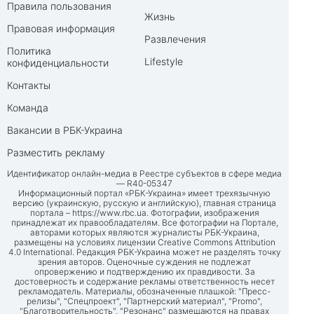
Правила пользования
Жизнь
Правовая информация
Развлечения
Политика
Lifestyle
конфиденциальности
Контакты
Команда
Вакансии в РБК-Украина
Разместить рекламу
Идентификатор онлайн-медиа в Реестре субъектов в сфере медиа
— R40-05347
Информационный портал «РБК-Украина» имеет трехязычную
версию (украинскую, русскую и английскую), главная страница
портала –
https://www.rbc.ua
. Фотографии, изображения
принадлежат их правообладателям. Все фотографии на Портале,
авторами которых являются журналисты РБК-Украина,
размещены на условиях лицензии Creative Commons Attribution
4.0 International. Редакция РБК-Украина может не разделять точку
зрения авторов. Оценочные суждения не подлежат
опровержению и подтверждению их правдивости. За
достоверность и содержание рекламы ответственность несет
рекламодатель. Материалы, обозначенные плашкой: "Пресс-
релизы", "Спецпроект", "Партнерский материал", "Promo",
"Благотворительность", "Резонанс" размещаются на правах