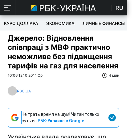
RU
КУРС ДОЛЛАРА
ЭКОНОМИКА
ЛИЧНЫЕ ФИНАНСЫ
T
Джерело: Відновлення
співпраці з МВФ практично
неможливе без підвищення
тарифів на газ для населення
10:06 12.10.2011 Ср
4 мин
RBC.UA
Не трать время на шум! Читай только
суть из
РБК-Украина в Google
Українська влада розраховує, що