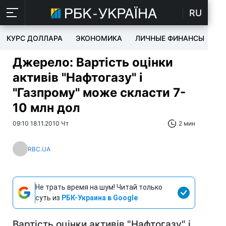
RU
КУРС ДОЛЛАРА
ЭКОНОМИКА
ЛИЧНЫЕ ФИНАНСЫ
T
Джерело: Вартість оцінки
активів "Нафтогазу" і
"Газпрому" може скласти 7-
10 млн дол
09:10 18.11.2010 Чт
2 мин
RBC.UA
Не трать время на шум! Читай только
суть из
РБК-Украина в Google
Вартість оцінки активів "Нафтогазу" і