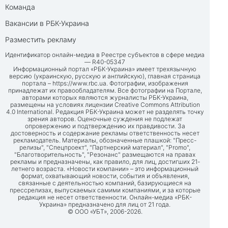
Команда
Вакансии в РБК-Украина
Разместить рекламу
Идентификатор онлайн-медиа в Реестре субъектов в сфере медиа
— R40-05347
Информационный портал «РБК-Украина» имеет трехязычную
версию (украинскую, русскую и английскую), главная страница
портала –
https://www.rbc.ua
. Фотографии, изображения
принадлежат их правообладателям. Все фотографии на Портале,
авторами которых являются журналисты РБК-Украина,
размещены на условиях лицензии Creative Commons Attribution
4.0 International. Редакция РБК-Украина может не разделять точку
зрения авторов. Оценочные суждения не подлежат
опровержению и подтверждению их правдивости. За
достоверность и содержание рекламы ответственность несет
рекламодатель. Материалы, обозначенные плашкой: "Пресс-
релизы", "Спецпроект", "Партнерский материал", "Promo",
"Благотворительность", "Резонанс" размещаются на правах
рекламы и предназначены, как правило, для лиц, достигших 21-
летнего возраста. «Новости компании» – это информационный
формат, охватывающий новости, события и объявления,
связанные с деятельностью компаний, базирующиеся на
прессрелизах, выпускаемых самими компаниями, и за которые
редакция не несет ответственности. Онлайн-медиа «РБК-
Украина» предназначено для лиц от 21 года.
© ООО «УБТ», 2006-2026.