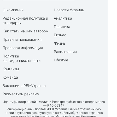
О компании
Новости Украины
Редакционная политика и
Аналитика
стандарты
Политика
Как стать нашим автором
Бизнес
Правила пользования
Жизнь
Правовая информация
Развлечения
Политика
Lifestyle
конфиденциальности
Контакты
Команда
Вакансии в РБК-Украина
Разместить рекламу
Идентификатор онлайн-медиа в Реестре субъектов в сфере медиа
— R40-05347
Информационный портал «РБК-Украина» имеет трехязычную
версию (украинскую, русскую и английскую), главная страница
портала –
https://www.rbc.ua
. Фотографии, изображения