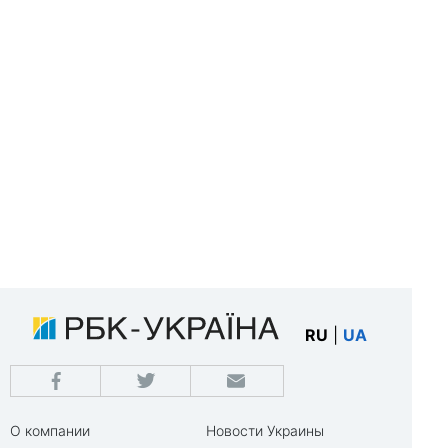
RU
|
UA
О компании
Новости Украины