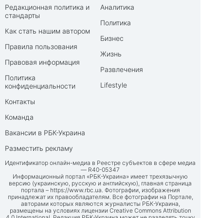
Редакционная политика и
Аналитика
стандарты
Политика
Как стать нашим автором
Бизнес
Правила пользования
Жизнь
Правовая информация
Развлечения
Политика
Lifestyle
конфиденциальности
Контакты
Команда
Вакансии в РБК-Украина
Разместить рекламу
Идентификатор онлайн-медиа в Реестре субъектов в сфере медиа
— R40-05347
Информационный портал «РБК-Украина» имеет трехязычную
версию (украинскую, русскую и английскую), главная страница
портала –
https://www.rbc.ua
. Фотографии, изображения
принадлежат их правообладателям. Все фотографии на Портале,
авторами которых являются журналисты РБК-Украина,
размещены на условиях лицензии Creative Commons Attribution
4.0 International. Редакция РБК-Украина может не разделять точку