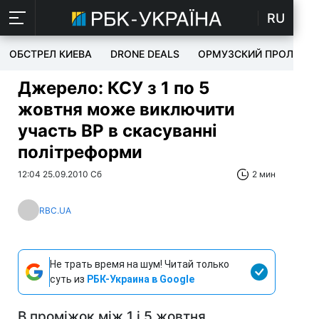
RU
ОБСТРЕЛ КИЕВА
DRONE DEALS
ОРМУЗСКИЙ ПРОЛИВ
Джерело: КСУ з 1 по 5
жовтня може виключити
участь ВР в скасуванні
політреформи
12:04 25.09.2010 Сб
2 мин
RBC.UA
Не трать время на шум! Читай только
суть из
РБК-Украина в Google
В проміжок між 1 і 5 жовтня