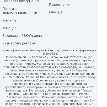
Правовая информация
Развлечения
Политика
Lifestyle
конфиденциальности
Контакты
Команда
Вакансии в РБК-Украина
Разместить рекламу
Идентификатор онлайн-медиа в Реестре субъектов в сфере медиа
— R40-05347
Информационный портал «РБК-Украина» имеет трехязычную
версию (украинскую, русскую и английскую), главная страница
портала –
https://www.rbc.ua
. Фотографии, изображения
принадлежат их правообладателям. Все фотографии на Портале,
авторами которых являются журналисты РБК-Украина,
размещены на условиях лицензии Creative Commons Attribution
4.0 International. Редакция РБК-Украина может не разделять точку
зрения авторов. Оценочные суждения не подлежат
опровержению и подтверждению их правдивости. За
достоверность и содержание рекламы ответственность несет
рекламодатель. Материалы, обозначенные плашкой: "Пресс-
релизы", "Спецпроект", "Партнерский материал", "Promo",
"Благотворительность", "Резонанс" размещаются на правах
рекламы и предназначены, как правило, для лиц, достигших 21-
летнего возраста. «Новости компании» – это информационный