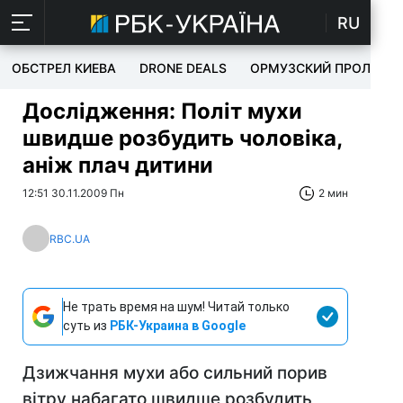
RU
ОБСТРЕЛ КИЕВА
DRONE DEALS
ОРМУЗСКИЙ ПРОЛИВ
Дослідження: Політ мухи
швидше розбудить чоловіка,
аніж плач дитини
12:51 30.11.2009 Пн
2 мин
RBC.UA
Не трать время на шум! Читай только
суть из
РБК-Украина в Google
Дзижчання мухи або сильний порив
вітру набагато швидше розбудить