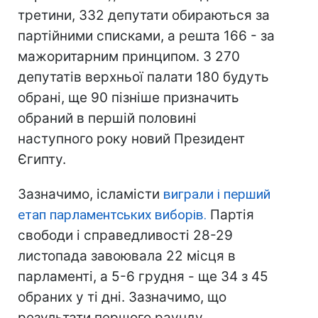
третини, 332 депутати обираються за
партійними списками, а решта 166 - за
мажоритарним принципом. З 270
депутатів верхньої палати 180 будуть
обрані, ще 90 пізніше призначить
обраний в першій половині
наступного року новий Президент
Єгипту.
Зазначимо, ісламісти
виграли і перший
етап парламентських виборів.
Партія
свободи і справедливості 28-29
листопада завоювала 22 місця в
парламенті, а 5-6 грудня - ще 34 з 45
обраних у ті дні. Зазначимо, що
результати першого раунду