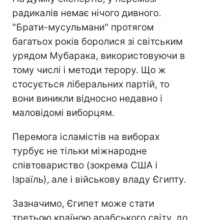
радикалів немає нічого дивного.
"Брати-мусульмани" протягом
багатьох років боролися зі світським
урядом Мубарака, використовуючи в
тому числі і методи терору. Що ж
стосується ліберальних партій, то
вони виникли відносно недавно і
маловідомі виборцям.
Перемога ісламістів на виборах
турбує не тільки міжнародне
співтовариство (зокрема США і
Ізраїль), але і військову владу Єгипту.
Зазначимо, Єгипет може стати
третьою країною арабського світу, до