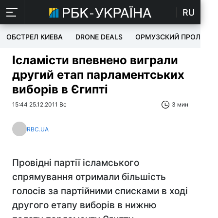
RU
ОБСТРЕЛ КИЕВА
DRONE DEALS
ОРМУЗСКИЙ ПРОЛИВ
Ісламісти впевнено виграли
другий етап парламентських
виборів в Єгипті
15:44 25.12.2011 Вс
3 мин
RBC.UA
Провідні партії ісламського
спрямування отримали більшість
голосів за партійними списками в ході
другого етапу виборів в нижню