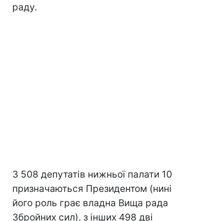
раду.
З 508 депутатів нижньої палати 10
призначаються Президентом (нині
його роль грає владна Вища рада
Збройних сил), з інших 498 дві