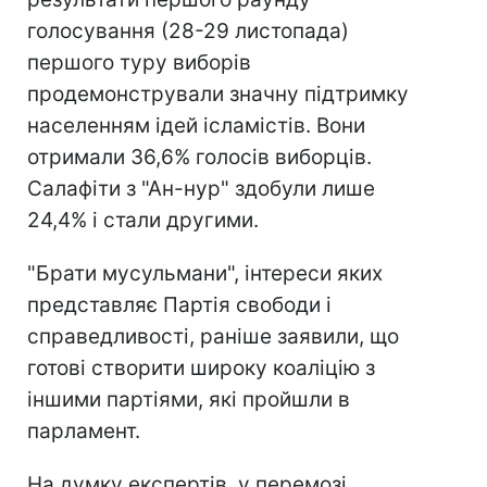
голосування (28-29 листопада)
першого туру виборів
продемонстрували значну підтримку
населенням ідей ісламістів. Вони
отримали 36,6% голосів виборців.
Салафіти з "Ан-нур" здобули лише
24,4% і стали другими.
"Брати мусульмани", інтереси яких
представляє Партія свободи і
справедливості, раніше заявили, що
готові створити широку коаліцію з
іншими партіями, які пройшли в
парламент.
На думку експертів, у перемозі