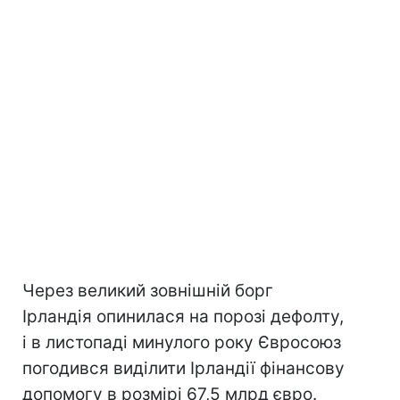
Через великий зовнішній борг
Ірландія опинилася на порозі дефолту,
і в листопаді минулого року Євросоюз
погодився виділити Ірландії фінансову
допомогу в розмірі 67,5 млрд євро.