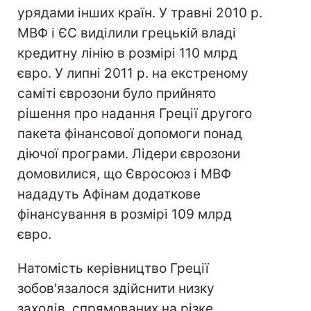
урядами інших країн. У травні 2010 р.
МВФ і ЄС виділили грецькій владі
кредитну лінію в розмірі 110 млрд
євро. У липні 2011 р. на екстреному
саміті єврозони було прийнято
рішення про надання Греції другого
пакета фінансової допомоги понад
діючої програми. Лідери єврозони
домовилися, що Євросоюз і МВФ
нададуть Афінам додаткове
фінансування в розмірі 109 млрд
євро.
Натомість керівництво Греції
зобов'язалося здійснити низку
заходів, спрямованих на різке