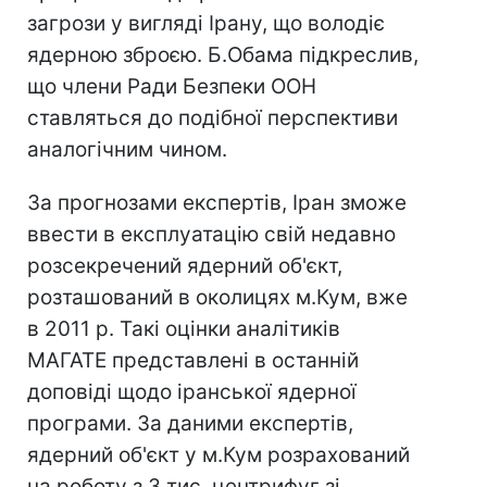
загрози у вигляді Ірану, що володіє
ядерною зброєю. Б.Обама підкреслив,
що члени Ради Безпеки ООН
ставляться до подібної перспективи
аналогічним чином.
За прогнозами експертів, Іран зможе
ввести в експлуатацію свій недавно
розсекречений ядерний об'єкт,
розташований в околицях м.Кум, вже
в 2011 р. Такі оцінки аналітиків
МАГАТЕ представлені в останній
доповіді щодо іранської ядерної
програми. За даними експертів,
ядерний об'єкт у м.Кум розрахований
на роботу з 3 тис. центрифуг зі