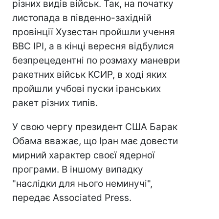
різних видів військ. Так, на початку
листопада в південно-західній
провінції Хузестан пройшли учення
ВВС ІРІ, а в кінці вересня відбулися
безпрецедентні по розмаху маневри
ракетних військ КСИР, в ході яких
пройшли учбові пуски іранських
ракет різних типів.
У свою чергу президент США Барак
Обама вважає, що Іран має довести
мирний характер своєї ядерної
програми. В іншому випадку
"наслідки для нього неминучі",
передає Associated Press.