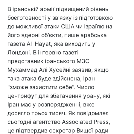
В іранській армії підвищений рівень
боєготовності у зв'язку із підготовкою
до можливої атаки США чи Ізраїлю на
його ядерні об'єкти, пише арабська
газета Al-Hayat, яка виходить у
Лондоні. В інтерв'ю газеті
представник іранського МЗС
Мухаммад Алі Хусейні заявив, якщо
така атака буде здійснена, Іран
"зможе захистити себе". Число
центрифуг для збагачення урану, які
Іран має у розпорядженні, вже
досягло трьох тисяч. Як повідомляє
сьогодні агентство Associated Press,
це підтвердив секретар Вищої ради