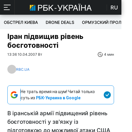
RU
ОБСТРЕЛ КИЕВА
DRONE DEALS
ОРМУЗСКИЙ ПРОЛИВ
Іран підвищив рівень
боєготовності
13:36 10.04.2007 Вт
4 мин
RBC.UA
Не трать время на шум! Читай только
суть из
РБК-Украина в Google
В іранській армії підвищений рівень
боєготовності у зв'язку із
підготовкою до можливої атаки США