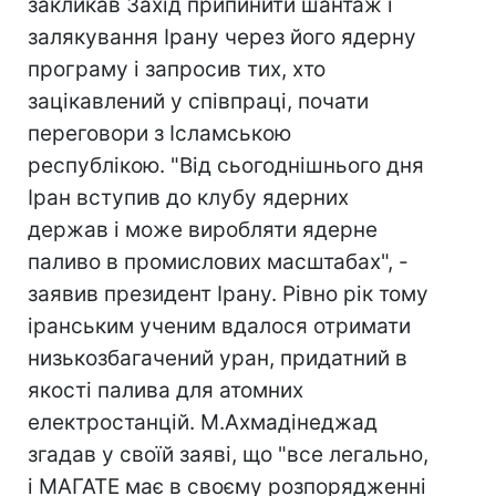
закликав Захід припинити шантаж і
залякування Ірану через його ядерну
програму і запросив тих, хто
зацікавлений у співпраці, почати
переговори з Ісламською
республікою. "Від сьогоднішнього дня
Іран вступив до клубу ядерних
держав і може виробляти ядерне
паливо в промислових масштабах", -
заявив президент Ірану. Рівно рік тому
іранським ученим вдалося отримати
низькозбагачений уран, придатний в
якості палива для атомних
електростанцій. М.Ахмадінеджад
згадав у своїй заяві, що "все легально,
і МАГАТЕ має в своєму розпорядженні