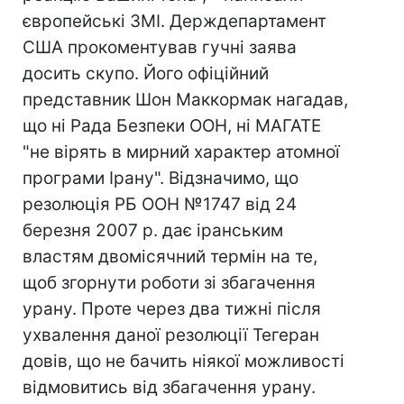
європейські ЗМІ. Держдепартамент
США прокоментував гучні заява
досить скупо. Його офіційний
представник Шон Маккормак нагадав,
що ні Рада Безпеки ООН, ні МАГАТЕ
"не вірять в мирний характер атомної
програми Ірану". Відзначимо, що
резолюція РБ ООН №1747 від 24
березня 2007 р. дає іранським
властям двомісячний термін на те,
щоб згорнути роботи зі збагачення
урану. Проте через два тижні після
ухвалення даної резолюції Тегеран
довів, що не бачить ніякої можливості
відмовитись від збагачення урану.