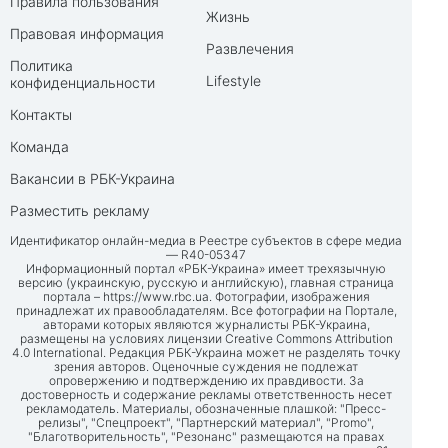
Правила пользования
Жизнь
Правовая информация
Развлечения
Политика
Lifestyle
конфиденциальности
Контакты
Команда
Вакансии в РБК-Украина
Разместить рекламу
Идентификатор онлайн-медиа в Реестре субъектов в сфере медиа
— R40-05347
Информационный портал «РБК-Украина» имеет трехязычную
версию (украинскую, русскую и английскую), главная страница
портала –
https://www.rbc.ua
. Фотографии, изображения
принадлежат их правообладателям. Все фотографии на Портале,
авторами которых являются журналисты РБК-Украина,
размещены на условиях лицензии Creative Commons Attribution
4.0 International. Редакция РБК-Украина может не разделять точку
зрения авторов. Оценочные суждения не подлежат
опровержению и подтверждению их правдивости. За
достоверность и содержание рекламы ответственность несет
рекламодатель. Материалы, обозначенные плашкой: "Пресс-
релизы", "Спецпроект", "Партнерский материал", "Promo",
"Благотворительность", "Резонанс" размещаются на правах