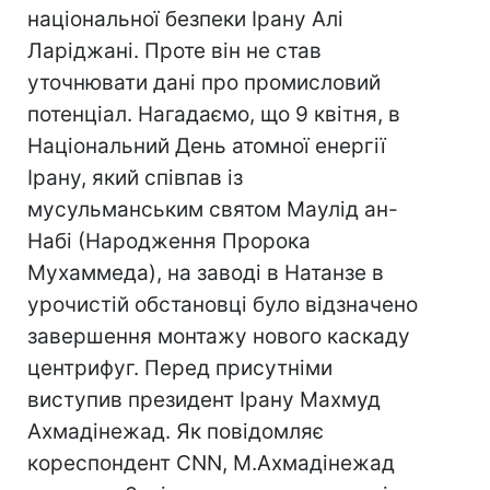
національної безпеки Ірану Алі
Ларіджані. Проте він не став
уточнювати дані про промисловий
потенціал. Нагадаємо, що 9 квітня, в
Національний День атомної енергії
Ірану, який співпав із
мусульманським святом Маулід ан-
Набі (Народження Пророка
Мухаммеда), на заводі в Натанзе в
урочистій обстановці було відзначено
завершення монтажу нового каскаду
центрифуг. Перед присутніми
виступив президент Ірану Махмуд
Ахмадінежад. Як повідомляє
кореспондент CNN, М.Ахмадінежад