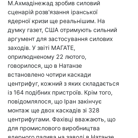
М.Ахмадінежад зробив силовий
сценарій розв'язання іранської
ядерної кризи ще реальнішим. На
думку газет, США отримують сильний
аргумент для застосування силових
заходів. У звіті МАГАТЕ,
оприлюдненому 22 лютого,
говорилося, що в Натанзе
встановлено чотири каскади
центрифуг, кожний з яких складається
із 164 подібних пристроїв. Крім того,
повідомлялося, що Іран закінчує
монтаж ще двох каскадів зі 328
центрифугами. Фахівці вважають, що
для промислового виробництва
ядерного палива на заводі в Натанзе