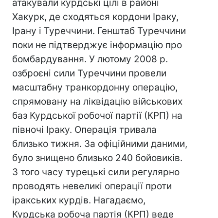
атакували курдські цілі в районі
Хакурк, де сходяться кордони Іраку,
Ірану і Туреччини. Генштаб Туреччини
поки не підтверджує інформацію про
бомбардування. У лютому 2008 р.
озброєні сили Туреччини провели
масштабну транкордонну операцію,
спрямовану на ліквідацію військових
баз Курдської робочої партії (КРП) на
півночі Іраку. Операція тривала
близько тижня. За офіційними даними,
було знищено близько 240 бойовиків.
З того часу турецькі сили регулярно
проводять невеликі операції проти
іракських курдів. Нагадаємо,
Курдська робоча партія (КРП) веде