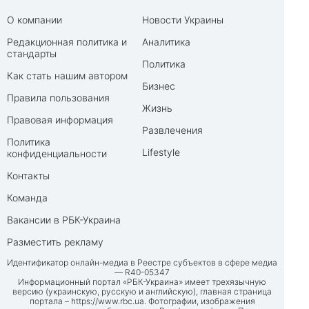
О компании
Новости Украины
Редакционная политика и
Аналитика
стандарты
Политика
Как стать нашим автором
Бизнес
Правила пользования
Жизнь
Правовая информация
Развлечения
Политика
Lifestyle
конфиденциальности
Контакты
Команда
Вакансии в РБК-Украина
Разместить рекламу
Идентификатор онлайн-медиа в Реестре субъектов в сфере медиа
— R40-05347
Информационный портал «РБК-Украина» имеет трехязычную
версию (украинскую, русскую и английскую), главная страница
портала –
https://www.rbc.ua
. Фотографии, изображения