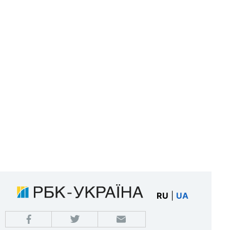
RU
|
UA