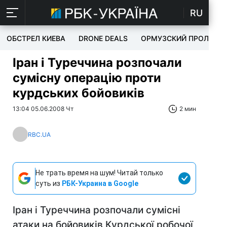
RU
ОБСТРЕЛ КИЕВА
DRONE DEALS
ОРМУЗСКИЙ ПРОЛИВ
Іран і Туреччина розпочали
сумісну операцію проти
курдських бойовиків
13:04 05.06.2008 Чт
2 мин
RBC.UA
Не трать время на шум! Читай только
суть из
РБК-Украина в Google
Іран і Туреччина розпочали сумісні
атаки на бойовиків Курдської робочої