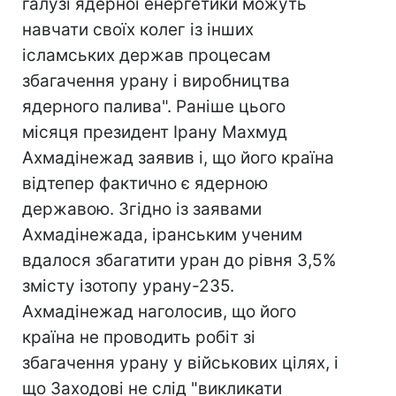
галузі ядерної енергетики можуть
навчати своїх колег із інших
ісламських держав процесам
збагачення урану і виробництва
ядерного палива". Раніше цього
місяця президент Ірану Махмуд
Ахмадінежад заявив і, що його країна
відтепер фактично є ядерною
державою. Згідно із заявами
Ахмадінежада, іранським ученим
вдалося збагатити уран до рівня 3,5%
змісту ізотопу урану-235.
Ахмадінежад наголосив, що його
країна не проводить робіт зі
збагачення урану у військових цілях, і
що Заходові не слід "викликати