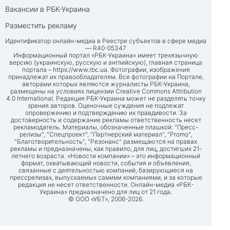
Вакансии в РБК-Украина
Разместить рекламу
Идентификатор онлайн-медиа в Реестре субъектов в сфере медиа
— R40-05347
Информационный портал «РБК-Украина» имеет трехязычную
версию (украинскую, русскую и английскую), главная страница
портала –
https://www.rbc.ua
. Фотографии, изображения
принадлежат их правообладателям. Все фотографии на Портале,
авторами которых являются журналисты РБК-Украина,
размещены на условиях лицензии Creative Commons Attribution
4.0 International. Редакция РБК-Украина может не разделять точку
зрения авторов. Оценочные суждения не подлежат
опровержению и подтверждению их правдивости. За
достоверность и содержание рекламы ответственность несет
рекламодатель. Материалы, обозначенные плашкой: "Пресс-
релизы", "Спецпроект", "Партнерский материал", "Promo",
"Благотворительность", "Резонанс" размещаются на правах
рекламы и предназначены, как правило, для лиц, достигших 21-
летнего возраста. «Новости компании» – это информационный
формат, охватывающий новости, события и объявления,
связанные с деятельностью компаний, базирующиеся на
прессрелизах, выпускаемых самими компаниями, и за которые
редакция не несет ответственности. Онлайн-медиа «РБК-
Украина» предназначено для лиц от 21 года.
© ООО «УБТ», 2006-2026.