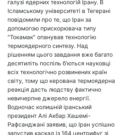
галузі ядерних технологій Ірану. В
Ісламському університеті в Тегерані
повідомили про те, що Іран за
допомогою прискорювача типу
"Токамак" опанував технологію
термоядерного синтезу. Над
рішенням цього завдання вже багато
десятиліть поспіль б'ються науковці
всіх технологічно розвинених країн
світу, тому що керована термоядерна
реакція дасть людству фактично
невичерпне джерело енергії.
Водночас колишній іранський
президент Алі Акбар Хашемі-
Рафсанджані заявив, що Іран успішно
запустив каскад із 164 центрифуг зі