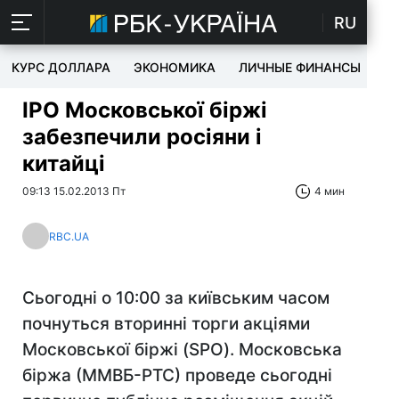
RU
КУРС ДОЛЛАРА
ЭКОНОМИКА
ЛИЧНЫЕ ФИНАНСЫ
T
IPO Московської біржі
забезпечили росіяни і
китайці
09:13 15.02.2013 Пт
4 мин
RBC.UA
Сьогодні о 10:00 за київським часом
почнуться вторинні торги акціями
Московської біржі (SPO). Московська
біржа (ММВБ-РТС) проведе сьогодні