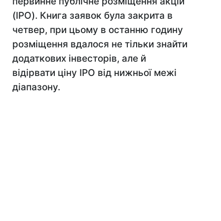
первинне публічне розміщення акцій
(IPO). Книга заявок була закрита в
четвер, при цьому в останню годину
розміщення вдалося не тільки знайти
додаткових інвесторів, але й
відірвати ціну IPO від нижньої межі
діапазону.