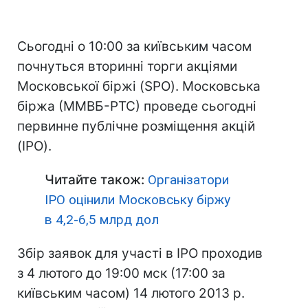
Сьогодні о 10:00 за київським часом
почнуться вторинні торги акціями
Московської біржі (SPO). Московська
біржа (ММВБ-РТС) проведе сьогодні
первинне публічне розміщення акцій
(IPO).
Читайте також:
Організатори
IPO оцінили Московську біржу
в 4,2-6,5 млрд дол
Збір заявок для участі в IPO проходив
з 4 лютого до 19:00 мск (17:00 за
київським часом) 14 лютого 2013 р.