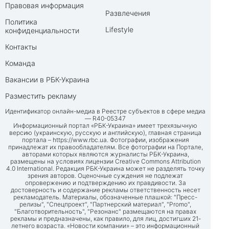
Правовая информация
Развлечения
Политика
Lifestyle
конфиденциальности
Контакты
Команда
Вакансии в РБК-Украина
Разместить рекламу
Идентификатор онлайн-медиа в Реестре субъектов в сфере медиа
— R40-05347
Информационный портал «РБК-Украина» имеет трехязычную
версию (украинскую, русскую и английскую), главная страница
портала –
https://www.rbc.ua
. Фотографии, изображения
принадлежат их правообладателям. Все фотографии на Портале,
авторами которых являются журналисты РБК-Украина,
размещены на условиях лицензии Creative Commons Attribution
4.0 International. Редакция РБК-Украина может не разделять точку
зрения авторов. Оценочные суждения не подлежат
опровержению и подтверждению их правдивости. За
достоверность и содержание рекламы ответственность несет
рекламодатель. Материалы, обозначенные плашкой: "Пресс-
релизы", "Спецпроект", "Партнерский материал", "Promo",
"Благотворительность", "Резонанс" размещаются на правах
рекламы и предназначены, как правило, для лиц, достигших 21-
летнего возраста. «Новости компании» – это информационный