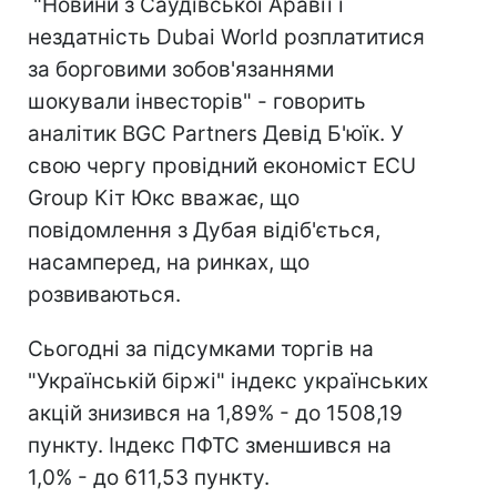
"Новини з Саудівської Аравії і
нездатність Dubai World розплатитися
за борговими зобов'язаннями
шокували інвесторів" - говорить
аналітик BGC Partners Девід Б'юїк. У
свою чергу провідний економіст ECU
Group Кіт Юкс вважає, що
повідомлення з Дубая відіб'ється,
насамперед, на ринках, що
розвиваються.
Сьогодні за підсумками торгів на
"Українській біржі" індекс українських
акцій знизився на 1,89% - до 1508,19
пункту. Індекс ПФТС зменшився на
1,0% - до 611,53 пункту.