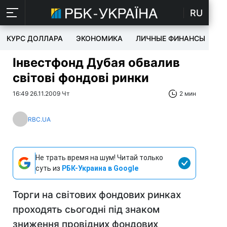
RU
КУРС ДОЛЛАРА
ЭКОНОМИКА
ЛИЧНЫЕ ФИНАНСЫ
T
Інвестфонд Дубая обвалив
світові фондові ринки
16:49 26.11.2009 Чт
2 мин
RBC.UA
Не трать время на шум! Читай только
суть из
РБК-Украина в Google
Торги на світових фондових ринках
проходять сьогодні під знаком
зниження провідних фондових