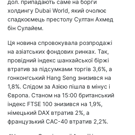
дол. припадають саме на борги
холдингу Dubai World, який очолює
спадкоємець престолу Султан Ахмед
бін Сулайем.
Ця новина спровокувала розпродажі
на азіатських фондових ринках. Так,
провідний індекс шанхайської біржі
втратив за підсумками торгів 3,6%, а
гонконгський Hang Seng знизився на
1,8%. Слідом за Азією пішла в мінус і
Європа. Станом на 15:00 британський
індекс FTSE 100 знизився на 1,9%,
німецький DAX втратив 2%, а
французький CAC-40 втратив 2,2%.