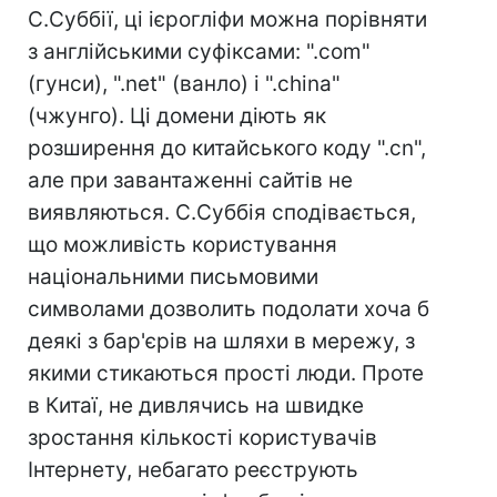
С.Суббії, ці ієрогліфи можна порівняти
з англійськими суфіксами: ".com"
(гунси), ".net" (ванло) і ".сhina"
(чжунго). Ці домени діють як
розширення до китайського коду ".cn",
але при завантаженні сайтів не
виявляються. С.Суббія сподівається,
що можливість користування
національними письмовими
символами дозволить подолати хоча б
деякі з бар'єрів на шляхи в мережу, з
якими стикаються прості люди. Проте
в Китаї, не дивлячись на швидке
зростання кількості користувачів
Інтернету, небагато реєструють