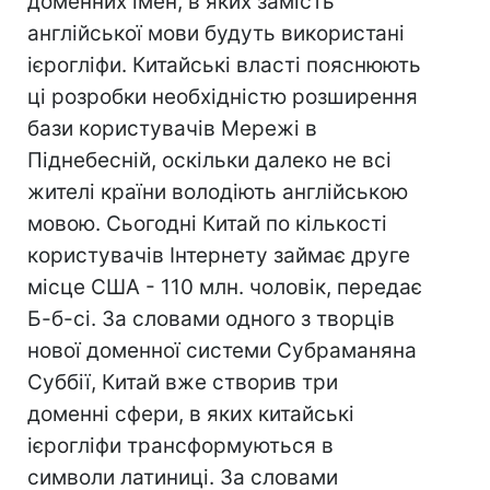
доменних імен, в яких замість
англійської мови будуть використані
ієрогліфи. Китайські власті пояснюють
ці розробки необхідністю розширення
бази користувачів Мережі в
Піднебесній, оскільки далеко не всі
жителі країни володіють англійською
мовою. Сьогодні Китай по кількості
користувачів Інтернету займає друге
місце США - 110 млн. чоловік, передає
Б-б-сі. За словами одного з творців
нової доменної системи Субраманяна
Суббії, Китай вже створив три
доменні сфери, в яких китайські
ієрогліфи трансформуються в
символи латиниці. За словами