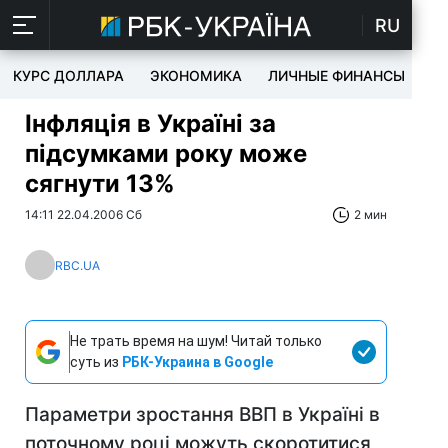
RU
КУРС ДОЛЛАРА
ЭКОНОМИКА
ЛИЧНЫЕ ФИНАНСЫ
T
Інфляція в Україні за
підсумками року може
сягнути 13%
14:11 22.04.2006 Сб
2 мин
RBC.UA
Не трать время на шум! Читай только
суть из
РБК-Украина в Google
Параметри зростання ВВП в Україні в
поточному році можуть скоротитися