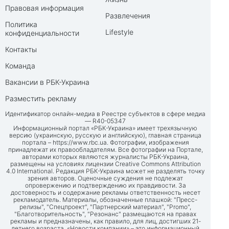
Правовая информация
Развлечения
Политика
Lifestyle
конфиденциальности
Контакты
Команда
Вакансии в РБК-Украина
Разместить рекламу
Идентификатор онлайн-медиа в Реестре субъектов в сфере медиа
— R40-05347
Информационный портал «РБК-Украина» имеет трехязычную
версию (украинскую, русскую и английскую), главная страница
портала –
https://www.rbc.ua
. Фотографии, изображения
принадлежат их правообладателям. Все фотографии на Портале,
авторами которых являются журналисты РБК-Украина,
размещены на условиях лицензии Creative Commons Attribution
4.0 International. Редакция РБК-Украина может не разделять точку
зрения авторов. Оценочные суждения не подлежат
опровержению и подтверждению их правдивости. За
достоверность и содержание рекламы ответственность несет
рекламодатель. Материалы, обозначенные плашкой: "Пресс-
релизы", "Спецпроект", "Партнерский материал", "Promo",
"Благотворительность", "Резонанс" размещаются на правах
рекламы и предназначены, как правило, для лиц, достигших 21-
летнего возраста. «Новости компании» – это информационный