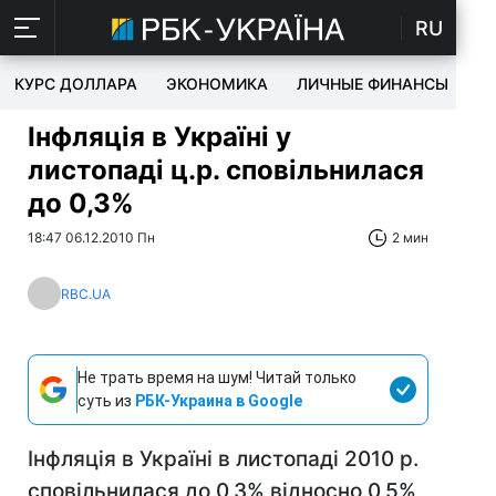
RU
КУРС ДОЛЛАРА
ЭКОНОМИКА
ЛИЧНЫЕ ФИНАНСЫ
T
Інфляція в Україні у
листопаді ц.р. сповільнилася
до 0,3%
18:47 06.12.2010 Пн
2 мин
RBC.UA
Не трать время на шум! Читай только
суть из
РБК-Украина в Google
Інфляція в Україні в листопаді 2010 р.
сповільнилася до 0,3% відносно 0,5%