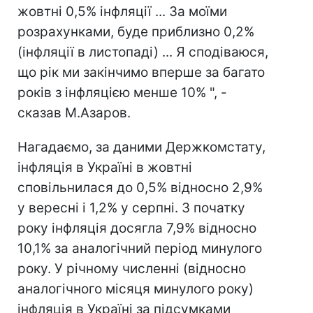
жовтні 0,5% інфляції ... За моїми
розрахунками, буде приблизно 0,2%
(інфляції в листопаді) ... Я сподіваюся,
що рік ми закінчимо вперше за багато
років з інфляцією менше 10% ", -
сказав М.Азаров.
Нагадаємо, за даними Держкомстату,
інфляція в Україні в жовтні
сповільнилася до 0,5% відносно 2,9%
у вересні і 1,2% у серпні. З початку
року інфляція досягла 7,9% відносно
10,1% за аналогічний період минулого
року. У річному численні (відносно
аналогічного місяця минулого року)
інфляція в Україні за підсумками