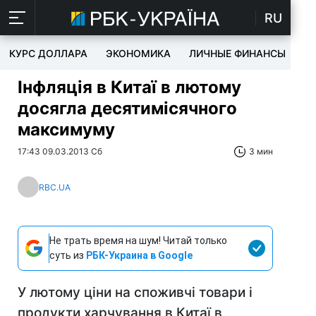
RU
КУРС ДОЛЛАРА
ЭКОНОМИКА
ЛИЧНЫЕ ФИНАНСЫ
T
Інфляція в Китаї в лютому
досягла десятимісячного
максимуму
17:43 09.03.2013 Сб
3 мин
RBC.UA
Не трать время на шум! Читай только
суть из
РБК-Украина в Google
У лютому ціни на споживчі товари і
продукти харчування в Китаї в