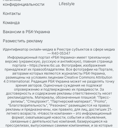
Lifestyle
конфиденциальности
Контакты
Команда
Вакансии в РБК-Украина
Разместить рекламу
Идентификатор онлайн-медиа в Реестре субъектов в сфере медиа
— R40-05347
Информационный портал «РБК-Украина» имеет трехязычную
версию (украинскую, русскую и английскую), главная страница
портала –
https://www.rbc.ua
. Фотографии, изображения
принадлежат их правообладателям. Все фотографии на Портале,
авторами которых являются журналисты РБК-Украина,
размещены на условиях лицензии Creative Commons Attribution
4.0 International. Редакция РБК-Украина может не разделять точку
зрения авторов. Оценочные суждения не подлежат
опровержению и подтверждению их правдивости. За
достоверность и содержание рекламы ответственность несет
рекламодатель. Материалы, обозначенные плашкой: "Пресс-
релизы", "Спецпроект", "Партнерский материал", "Promo",
"Благотворительность", "Резонанс" размещаются на правах
рекламы и предназначены, как правило, для лиц, достигших 21-
летнего возраста. «Новости компании» – это информационный
формат, охватывающий новости, события и объявления,
связанные с деятельностью компаний, базирующиеся на
прессрелизах, выпускаемых самими компаниями, и за которые