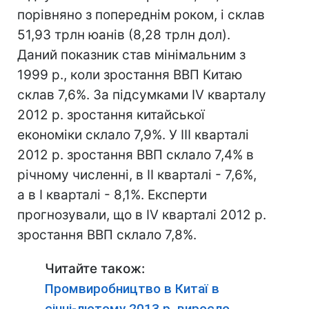
порівняно з попереднім роком, і склав
51,93 трлн юанів (8,28 трлн дол).
Даний показник став мінімальним з
1999 р., коли зростання ВВП Китаю
склав 7,6%. За підсумками IV кварталу
2012 р. зростання китайської
економіки склало 7,9%. У III кварталі
2012 р. зростання ВВП склало 7,4% в
річному численні, в II кварталі - 7,6%,
а в I кварталі - 8,1%. Експерти
прогнозували, що в IV кварталі 2012 р.
зростання ВВП склало 7,8%.
Читайте також:
Промвиробництво в Китаї в
січні-лютому 2013 р. виросло