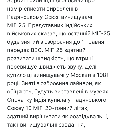
Збройні сили Індії оголосили про
намір списати вироблені в
Радянському Союзі винищувачі
МіГ-25. Представник індійських
військових сказав, що останній МІГ-25
буде знятий з озброєння до 1 травня,
передає ВВС. МіГ-25 здатний
розвивати швидкість, що втричі
перевищує швидкість звуку. Делі
купило ці винищувачі у Москви в 1981
році. Зняті з озброєння лайнери, як
обіцяють, будуть виставлені в музеях.
Спочатку Індія купила у Радянського
Союзу 10 МіГ. 20-тонний літак,
здатний вирішувати як розвідувальні,
так і винищувальні завдання,