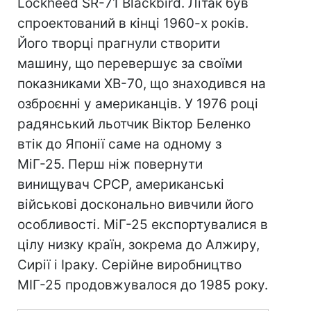
Lockheed SR-71 Blackbird. Літак був
спроектований в кінці 1960-х років.
Його творці прагнули створити
машину, що перевершує за своїми
показниками XB-70, що знаходився на
озброєнні у американців. У 1976 році
радянський льотчик Віктор Беленко
втік до Японії саме на одному з
МіГ-25. Перш ніж повернути
винищувач СРСР, американські
військові досконально вивчили його
особливості. МіГ-25 експортувалися в
цілу низку країн, зокрема до Алжиру,
Сирії і Іраку. Серійне виробництво
МІГ-25 продовжувалося до 1985 року.