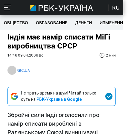
RU
ОБЩЕСТВО
ОБРАЗОВАНИЕ
ДЕНЬГИ
ИЗМЕНЕНИЯ
Індія має намір списати МіГі
виробництва CРСР
14:46 09.04.2006 Вс
2 мин
RBC.UA
Не трать время на шум! Читай только
суть из
РБК-Украина в Google
Збройні сили Індії оголосили про
намір списати вироблені в
Радянському Союзі винищувачі