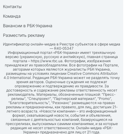
Контакты
Команда
Вакансии в РБК-Украина
Разместить рекламу
Идентификатор онлайн-медиа в Реестре субъектов в сфере медиа
— R40-05347
Информационный портал «РБК-Украина» имеет трехязычную
версию (украинскую, русскую и английскую), главная страница
портала –
https://www.rbc.ua
. Фотографии, изображения
принадлежат их правообладателям. Все фотографии на Портале,
авторами которых являются журналисты РБК-Украина,
размещены на условиях лицензии Creative Commons Attribution
4.0 International. Редакция РБК-Украина может не разделять точку
зрения авторов. Оценочные суждения не подлежат
опровержению и подтверждению их правдивости. За
достоверность и содержание рекламы ответственность несет
рекламодатель. Материалы, обозначенные плашкой: "Пресс-
релизы", "Спецпроект", "Партнерский материал", "Promo",
"Благотворительность", "Резонанс" размещаются на правах
рекламы и предназначены, как правило, для лиц, достигших 21-
летнего возраста. «Новости компании» – это информационный
формат, охватывающий новости, события и объявления,
связанные с деятельностью компаний, базирующиеся на
прессрелизах, выпускаемых самими компаниями, и за которые
редакция не несет ответственности. Онлайн-медиа «РБК-
Украина» предназначено для лиц от 21 года.