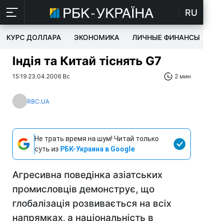
RU
КУРС ДОЛЛАРА
ЭКОНОМИКА
ЛИЧНЫЕ ФИНАНСЫ
T
Індія та Китай тіснять G7
15:19 23.04.2006 Вс
2 мин
RBC.UA
Не трать время на шум! Читай только
суть из
РБК-Украина в Google
Агресивна поведінка азіатських
промисловців демонструє, що
глобалізація розвивається на всіх
напрямках, а національність в