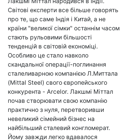
Лакшмі Міттал народився в Індії.
Світові експерти все більше говорять
про те, що саме Індія і Китай, а не
країни "великої сімки" останнім часом
стають рульовими більшості
тенденцій в світовій економіці.
Особливо це стало навколо
скандальної операції-поглинання
сталеливарною компанією Л.Миттала
(Mittal Steel) свого європейського
конкурента - Arcelor. Лакшмі Міттал
почав створювати свою компанію
практично з нуля, перетворивши
невеликий сімейний бізнес на
найбільший сталевий конгломерат.
Йому завжди легко вдавалося