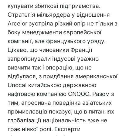
купувати збиткові підприємства.
Стратегія мільярдера у відношення
Arcelor зустріла різкий опір не тільки з
боку менеджменти європейської
компанії, але французького уряду.
Цікаво, що чиновники Франції
запропонували індусові уважно
вивчити так і операцію, що не
відбулася, з придбання американської
Unocal китайською державною
нафтовою компанією CNOOC. Разом з
тим, агресивна поведінка азіатських
промисловців показує, що в питаннях
глобалізації національність вже не
грає ніякої ролі. Експерти