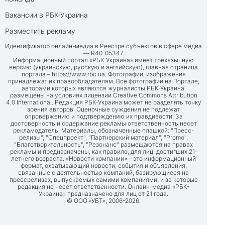
Вакансии в РБК-Украина
Разместить рекламу
Идентификатор онлайн-медиа в Реестре субъектов в сфере медиа
— R40-05347
Информационный портал «РБК-Украина» имеет трехязычную
версию (украинскую, русскую и английскую), главная страница
портала –
https://www.rbc.ua
. Фотографии, изображения
принадлежат их правообладателям. Все фотографии на Портале,
авторами которых являются журналисты РБК-Украина,
размещены на условиях лицензии Creative Commons Attribution
4.0 International. Редакция РБК-Украина может не разделять точку
зрения авторов. Оценочные суждения не подлежат
опровержению и подтверждению их правдивости. За
достоверность и содержание рекламы ответственность несет
рекламодатель. Материалы, обозначенные плашкой: "Пресс-
релизы", "Спецпроект", "Партнерский материал", "Promo",
"Благотворительность", "Резонанс" размещаются на правах
рекламы и предназначены, как правило, для лиц, достигших 21-
летнего возраста. «Новости компании» – это информационный
формат, охватывающий новости, события и объявления,
связанные с деятельностью компаний, базирующиеся на
прессрелизах, выпускаемых самими компаниями, и за которые
редакция не несет ответственности. Онлайн-медиа «РБК-
Украина» предназначено для лиц от 21 года.
© ООО «УБТ», 2006-2026.