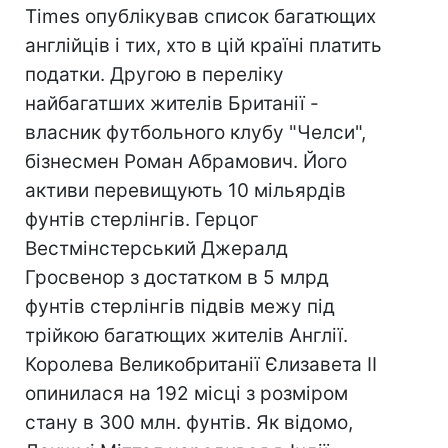
Times опублікував список багатющих
англійців і тих, хто в цій країні платить
податки. Другою в переліку
найбагатших жителів Британії -
власник футбольного клубу "Челси",
бізнесмен Роман Абрамович. Його
активи перевищують 10 мільярдів
фунтів стерлінгів. Герцог
Вестмінстерський Джералд
Гросвенор з достатком в 5 млрд
фунтів стерлінгів підвів межу під
трійкою багатющих жителів Англії.
Королева Великобританії Єлизавета II
опинилася на 192 місці з розміром
стану в 300 млн. фунтів. Як відомо,