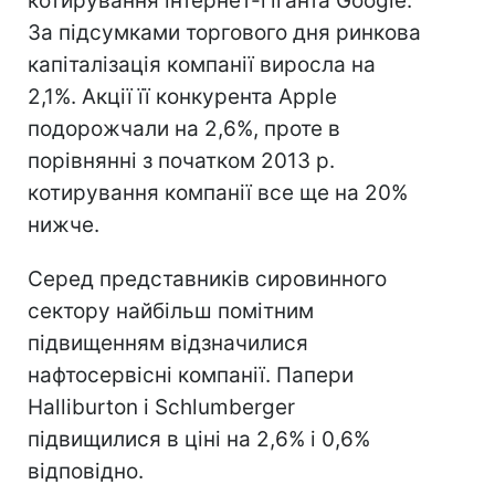
котирування інтернет-гіганта Google.
За підсумками торгового дня ринкова
капіталізація компанії виросла на
2,1%. Акції її конкурента Apple
подорожчали на 2,6%, проте в
порівнянні з початком 2013 р.
котирування компанії все ще на 20%
нижче.
Серед представників сировинного
сектору найбільш помітним
підвищенням відзначилися
нафтосервісні компанії. Папери
Halliburton і Schlumberger
підвищилися в ціні на 2,6% і 0,6%
відповідно.