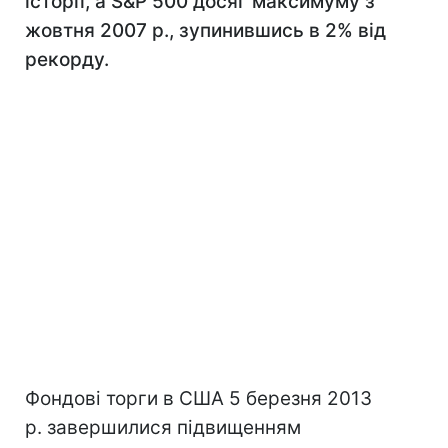
історії, а S&Р 500 досяг максимуму з
жовтня 2007 р., зупинившись в 2% від
рекорду.
Фондові торги в США 5 березня 2013
р. завершилися підвищенням