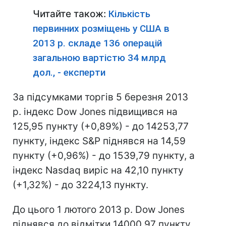
Читайте також:
Кількість
первинних розміщень у США в
2013 р. складе 136 операцій
загальною вартістю 34 млрд
дол., - експерти
За підсумками торгів 5 березня 2013
р. індекс Dow Jones підвищився на
125,95 пункту (+0,89%) - до 14253,77
пункту, індекс S&Р піднявся на 14,59
пункту (+0,96%) - до 1539,79 пункту, а
індекс Nasdaq виріс на 42,10 пункту
(+1,32%) - до 3224,13 пункту.
До цього 1 лютого 2013 р. Dow Jones
піднявся до відмітки 14000,97 пункту