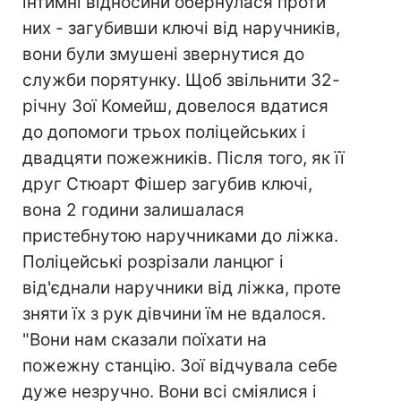
інтимні відносини обернулася проти
них - загубивши ключі від наручників,
вони були змушені звернутися до
служби порятунку. Щоб звільнити 32-
річну Зої Комейш, довелося вдатися
до допомоги трьох поліцейських і
двадцяти пожежників. Після того, як її
друг Стюарт Фішер загубив ключі,
вона 2 години залишалася
пристебнутою наручниками до ліжка.
Поліцейські розрізали ланцюг і
від'єднали наручники від ліжка, проте
зняти їх з рук дівчини їм не вдалося.
"Вони нам сказали поїхати на
пожежну станцію. Зої відчувала себе
дуже незручно. Вони всі сміялися і