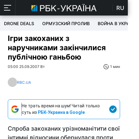
RU
DRONE DEALS
ОРМУЗСКИЙ ПРОЛИВ
ВОЙНА В УКРАИНЕ
Ігри закоханих з
наручниками закінчилися
публічною ганьбою
05:00 25.09.2007 Вт
1 мин
RBC.UA
Не трать время на шум! Читай только
суть из
РБК-Украина в Google
Спроба закоханих урізноманітити свої
інтимні відносини обернулася проти