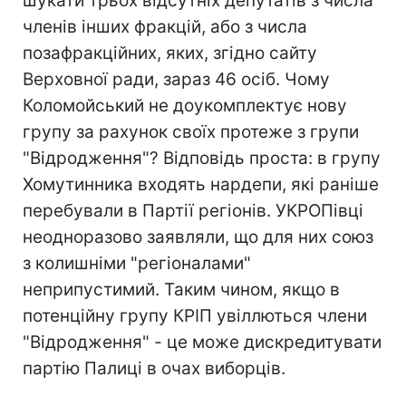
шукати трьох відсутніх депутатів з числа
членів інших фракцій, або з числа
позафракційних, яких, згідно сайту
Верховної ради, зараз 46 осіб. Чому
Коломойський не доукомплектує нову
групу за рахунок своїх протеже з групи
"Відродження"? Відповідь проста: в групу
Хомутинника входять нардепи, які раніше
перебували в Партії регіонів. УКРОПівці
неодноразово заявляли, що для них союз
з колишніми "регіоналами"
неприпустимий. Таким чином, якщо в
потенційну групу КРІП увіллються члени
"Відродження" - це може дискредитувати
партію Палиці в очах виборців.