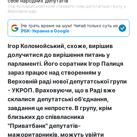
Ігор Коломойський хоче строрити нову депутатську групу у
Верховній раді
Не трать время на шум! Читай только суть из
РБК-Украина в Google
Ігор Коломойський, схоже, вирішив
долучитися до вирішення питань у
парламенті. Його соратник Ігор Палиця
зараз працює над створенням у
Верховній раді нової депутатської групи
- УКРОП. Враховуючи, що в Раді вже
склалися депутатські об'єднання,
завдання це непросте. В групу, крім
близьких до співвласника
"Приватбанк" депутатів-
мажоритарників, можуть увійти