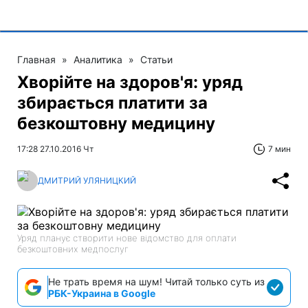
Главная
»
Аналитика
»
Статьи
Хворійте на здоров'я: уряд
збирається платити за
безкоштовну медицину
17:28 27.10.2016 Чт
7 мин
ДМИТРИЙ УЛЯНИЦКИЙ
Уряд планує створити нове відомство для оплати
безкоштовних медпослуг
Не трать время на шум! Читай только суть из
РБК-Украина в Google