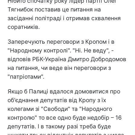
Нібито спочатку року лідер партії Олег
Тягнибок поставив це питання на
засіданні політраді і отримав схвалення
соратників.
Заперечують переговори з Кропом і в
"Народному контролі". "Ні. Не веду", -
відповів РБК-Україна Дмитро Добродомов
на питання, чи веде він переговори з
"патріотами".
Якщо б Палиці вдалося домовитися про
об'єднання депутатів від Кропу з їх
колегами зі "Свободи" та "Народного
контролю" то все одно буде недобір – 16
депутатів. І в такому разі треба буде