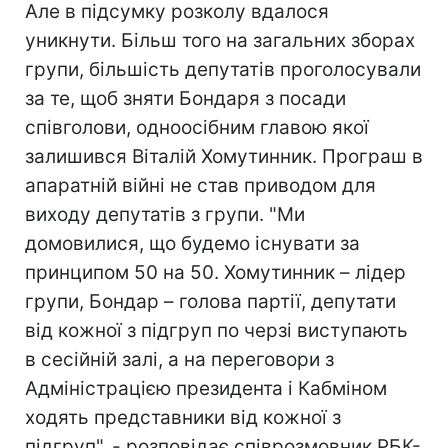
Але в підсумку розколу вдалося
уникнути. Більш того на загальних зборах
групи, більшість депутатів проголосували
за те, щоб зняти Бондаря з посади
співголови, одноосібним главою якої
залишився Віталій Хомутинник. Програш в
апаратній війні не став приводом для
виходу депутатів з групи. "Ми
домовилися, що будемо існувати за
принципом 50 на 50. Хомутинник – лідер
групи, Бондар – голова партії, депутати
від кожної з підгруп по черзі виступають
в сесійній залі, а на переговори з
Адміністрацією президента і Кабміном
ходять представники від кожної з
підгруп", - розповідає співрозмовник РБК-