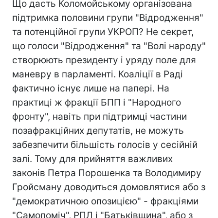
Що дасть Коломойському організована
підтримка половини групи "Відродження"
та потенційної групи УКРОП? Не секрет,
що голоси "Відродження" та "Волі народу"
створюють президенту і уряду поле для
маневру в парламенті. Коаліції в Раді
фактично існує лише на папері. На
практиці ж фракції БПП і "Народного
фронту", навіть при підтримці частини
позафракційних депутатів, не можуть
забезпечити більшість голосів у сесійній
залі. Тому для прийняття важливих
законів Петра Порошенка та Володимиру
Гройсману доводиться домовлятися або з
"демократичною опозицією" - фракціями
"Самопоміч", РПЛ і "Батьківщина", або з