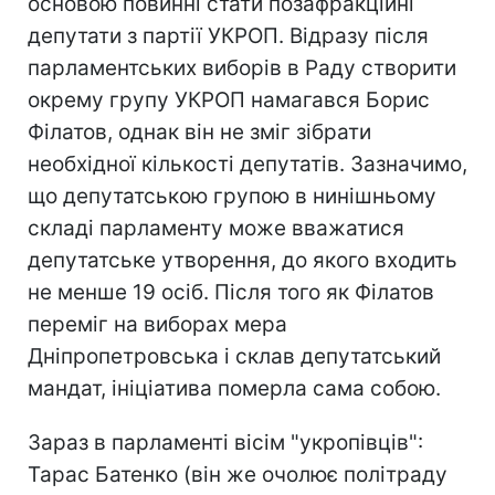
основою повинні стати позафракційні
депутати з партії УКРОП. Відразу після
парламентських виборів в Раду створити
окрему групу УКРОП намагався Борис
Філатов, однак він не зміг зібрати
необхідної кількості депутатів. Зазначимо,
що депутатською групою в нинішньому
складі парламенту може вважатися
депутатське утворення, до якого входить
не менше 19 осіб. Після того як Філатов
переміг на виборах мера
Дніпропетровська і склав депутатський
мандат, ініціатива померла сама собою.
Зараз в парламенті вісім "укропівців":
Тарас Батенко (він же очолює політраду