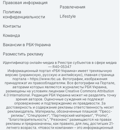
Правовая информация
Развлечения
Политика
Lifestyle
конфиденциальности
Контакты
Команда
Вакансии в РБК-Украина
Разместить рекламу
Идентификатор онлайн-медиа в Реестре субъектов в сфере медиа
— R40-05347
Информационный портал «РБК-Украина» имеет трехязычную
версию (украинскую, русскую и английскую), главная страница
портала –
https://www.rbc.ua
. Фотографии, изображения
принадлежат их правообладателям. Все фотографии на Портале,
авторами которых являются журналисты РБК-Украина,
размещены на условиях лицензии Creative Commons Attribution
4.0 International. Редакция РБК-Украина может не разделять точку
зрения авторов. Оценочные суждения не подлежат
опровержению и подтверждению их правдивости. За
достоверность и содержание рекламы ответственность несет
рекламодатель. Материалы, обозначенные плашкой: "Пресс-
релизы", "Спецпроект", "Партнерский материал", "Promo",
"Благотворительность", "Резонанс" размещаются на правах
рекламы и предназначены, как правило, для лиц, достигших 21-
летнего возраста. «Новости компании» – это информационный